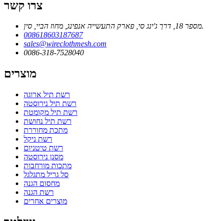
צרו קשר
מספר 18, דרך ג'ינג סי, פארק התעשייה אנפינג, מחוז הביי, סין.
008618603187687
sales@wireclothmesh.com
0086-318-7528040
מוצרים
רשת תיל ארוגה
רשת תיל נירוסטה
רשת תיל מקומטת
רשת תיל נחושת
מתכת מחוררת
רשת ניקל
רשת טיטניום
מסנן נירוסטה
מתכות מורחבות
סל גריל מתגלגל
מחסום הגנה
רשת הגנה
מוצרים אחרים