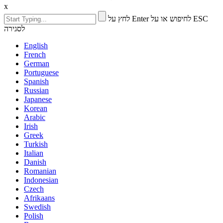
x
לחץ על Enter לחיפוש או על ESC
לסגירה
English
French
German
Portuguese
Spanish
Russian
Japanese
Korean
Arabic
Irish
Greek
Turkish
Italian
Danish
Romanian
Indonesian
Czech
Afrikaans
Swedish
Polish