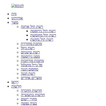
בַּיִת
אודותינו
מוּצָר
רשת תיל ארוגה
רשת תיל נירוסטה
רשת תיל מקומטת
רשת תיל נחושת
מתכת מחוררת
רשת ניקל
רשת טיטניום
מסנן נירוסטה
מתכות מורחבות
סל גריל מתגלגל
מחסום הגנה
רשת הגנה
מוצרים אחרים
וִידֵאוֹ
חֲדָשׁוֹת
חדשות החברה
חדשות בתעשייה
מקרי יישום
בעיה נפוצה