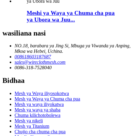
Meshi ya Waya ya Chuma cha pua
ya Ubora wa Juu...
wasiliana nasi
NO.18, barabara ya Jing Si, Mbuga ya Viwanda ya Anping,
Mkoa wa Hebei, Uchina.
008618603187687
sales@wireclothmesh.com
0086-318-7528040
Bidhaa
Mesh ya Waya iliyosokotwa
Mesh ya Waya ya Chuma cha pua
Mesh ya waya iliyokatwa
Mesh ya waya ya shaba
Chuma kilichotobolewa
Mesh ya nikeli
Mesh ya Titanium
Chujio cha chuma cha pua