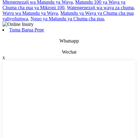
Mtengenezaji wa Matundu ya Waya
,
Matundu 100 ya Waya ya
Chuma cha pua ya Mikroni 100
,
Watengenezaji wa waya za chuma
,
Wavu wa Matundu ya Waya
,
Matundu ya Waya ya Chuma cha pua
yaliyofumwa
,
Nguo ya Matundu ya Chuma cha pua
,
Tuma Barua Pepe
Whatsapp
Wechat
x