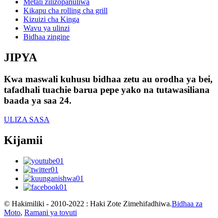
Metali zilizopanuliwa
Kikapu cha rolling cha grill
Kizuizi cha Kinga
Wavu ya ulinzi
Bidhaa zingine
JIPYA
Kwa maswali kuhusu bidhaa zetu au orodha ya bei,
tafadhali tuachie barua pepe yako na tutawasiliana
baada ya saa 24.
ULIZA SASA
Kijamii
© Hakimiliki - 2010-2022 : Haki Zote Zimehifadhiwa.
Bidhaa za
Moto
,
Ramani ya tovuti