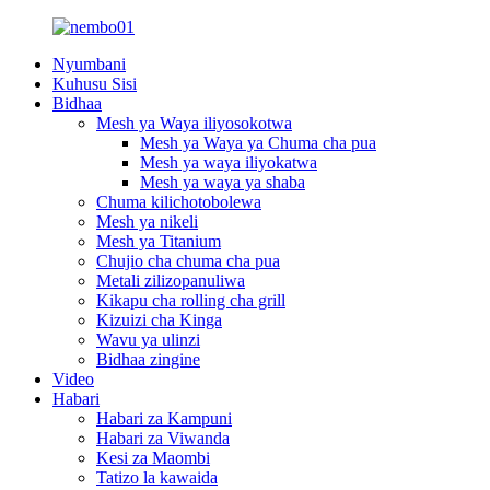
Nyumbani
Kuhusu Sisi
Bidhaa
Mesh ya Waya iliyosokotwa
Mesh ya Waya ya Chuma cha pua
Mesh ya waya iliyokatwa
Mesh ya waya ya shaba
Chuma kilichotobolewa
Mesh ya nikeli
Mesh ya Titanium
Chujio cha chuma cha pua
Metali zilizopanuliwa
Kikapu cha rolling cha grill
Kizuizi cha Kinga
Wavu ya ulinzi
Bidhaa zingine
Video
Habari
Habari za Kampuni
Habari za Viwanda
Kesi za Maombi
Tatizo la kawaida