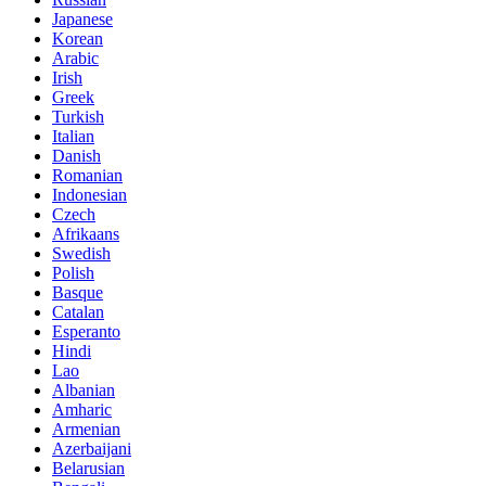
Japanese
Korean
Arabic
Irish
Greek
Turkish
Italian
Danish
Romanian
Indonesian
Czech
Afrikaans
Swedish
Polish
Basque
Catalan
Esperanto
Hindi
Lao
Albanian
Amharic
Armenian
Azerbaijani
Belarusian