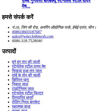
उच्च गुणवत्ता बारबेक्यू स्टेनलेस स्टील वायर
मेष...
हमसे संपर्क करें
नं.18, जिंग सी रोड, अनपिंग औद्योगिक पार्क, हेबेई प्रांत, चीन।
008618603187687
sales@wireclothmesh.com
0086-318-7528040
उत्पादों
बुने हुए तार की जाली
स्टेनलेस स्टील वायर मेष
सिकुड़ा हुआ तार जाल
तांबे के तार की जाली
छिद्रित धातु
निकल जाल
टाइटेनियम जाल
स्टेनलेस स्टील फिल्टर
विस्तारित धातुएँ
रोलिंग ग्रिल बास्केट
रक्षात्मक बाधा
सुरक्षा जाल