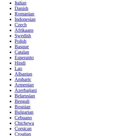
Italian
Danish
Romanian
Indonesian
Czech
Afrikaans
Swedish
Polish
Basque
Catalan
Esperanto
Hindi
Lao
Albanian
Amharic
Armenian
Azerbaijani
Belarusian
Bengali
Bosnian
Bulgarian
Cebuano
Chichewa
Corsican
Croatian