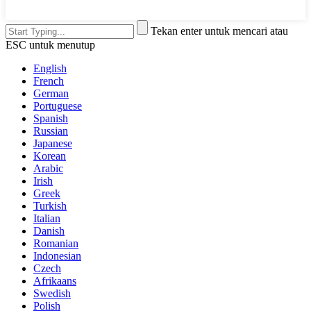
Tekan enter untuk mencari atau
ESC untuk menutup
English
French
German
Portuguese
Spanish
Russian
Japanese
Korean
Arabic
Irish
Greek
Turkish
Italian
Danish
Romanian
Indonesian
Czech
Afrikaans
Swedish
Polish