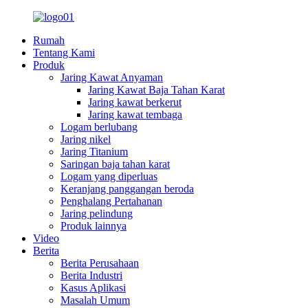
Rumah
Tentang Kami
Produk
Jaring Kawat Anyaman
Jaring Kawat Baja Tahan Karat
Jaring kawat berkerut
Jaring kawat tembaga
Logam berlubang
Jaring nikel
Jaring Titanium
Saringan baja tahan karat
Logam yang diperluas
Keranjang panggangan beroda
Penghalang Pertahanan
Jaring pelindung
Produk lainnya
Video
Berita
Berita Perusahaan
Berita Industri
Kasus Aplikasi
Masalah Umum