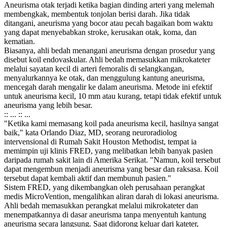
Aneurisma otak terjadi ketika bagian dinding arteri yang melemah
membengkak, membentuk tonjolan berisi darah. Jika tidak
ditangani, aneurisma yang bocor atau pecah bagaikan bom waktu
yang dapat menyebabkan stroke, kerusakan otak, koma, dan
kematian.
Biasanya, ahli bedah menangani aneurisma dengan prosedur yang
disebut koil endovaskular. Ahli bedah memasukkan mikrokateter
melalui sayatan kecil di arteri femoralis di selangkangan,
menyalurkannya ke otak, dan menggulung kantung aneurisma,
mencegah darah mengalir ke dalam aneurisma. Metode ini efektif
untuk aneurisma kecil, 10 mm atau kurang, tetapi tidak efektif untuk
aneurisma yang lebih besar.
:: ... :: ...
"Ketika kami memasang koil pada aneurisma kecil, hasilnya sangat
baik," kata Orlando Diaz, MD, seorang neuroradiolog
intervensional di Rumah Sakit Houston Methodist, tempat ia
memimpin uji klinis FRED, yang melibatkan lebih banyak pasien
daripada rumah sakit lain di Amerika Serikat. "Namun, koil tersebut
dapat mengembun menjadi aneurisma yang besar dan raksasa. Koil
tersebut dapat kembali aktif dan membunuh pasien."
Sistem FRED, yang dikembangkan oleh perusahaan perangkat
medis MicroVention, mengalihkan aliran darah di lokasi aneurisma.
Ahli bedah memasukkan perangkat melalui mikrokateter dan
menempatkannya di dasar aneurisma tanpa menyentuh kantung
aneurisma secara langsung. Saat didorong keluar dari kateter,