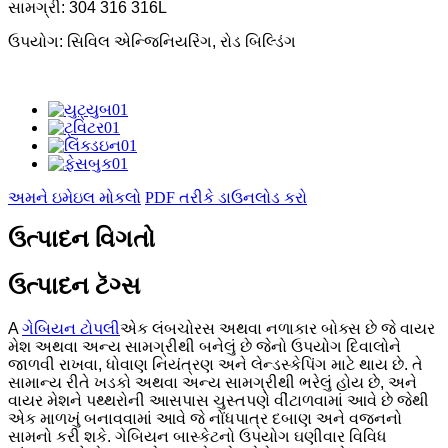
સામગ્રી: 304 316 316L
ઉપયોગ: સિવિલ એન્જિનિયરિંગ, રોડ બિલ્ડિંગ
અમને ઇમેઇલ મોકલો
PDF તરીકે ડાઉનલોડ કરો
ઉત્પાદન વિગતો
ઉત્પાદન ટૅગ્સ
A
ગેબિયન ટોપલી
એક લંબચોરસ અથવા નળાકાર બોક્સ છે જે વાયર
મેશ અથવા અન્ય સામગ્રીથી બનેલું છે જેનો ઉપયોગ દિવાલોને
જાળવી રાખવા, ધોવાણ નિયંત્રણ અને લેન્ડસ્કેપિંગ માટે થાય છે. તે
સામાન્ય રીતે ખડકો અથવા અન્ય સામગ્રીથી ભરેલું હોય છે, અને
વાયર મેશને પથ્થરોની આસપાસ ચુસ્તપણે વીંટાળવામાં આવે છે જેથી
એક માળખું બનાવવામાં આવે જે નોંધપાત્ર દબાણ અને વજનનો
સામનો કરી શકે. ગેબિયન બાસ્કેટનો ઉપયોગ ઘણીવાર વિવિધ