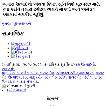
અમારા ઉત્પાદનો અથવા કિંમત સૂચિ વિશે પૂછપરછ માટે,
કૃપા કરીને તમારો ઇમેઇલ અમને મોકલો અને અમે 24
કલાકમાં સંપર્કમાં રહીશું.
હમણાં પૂછપરછ કરો
સામાજિક
© કૉપિરાઇટ - ૨૦૧૦-૨૦૨૨ : સર્વાધિકાર સુરક્ષિત.
ગરમ ઉત્પાદનો
,
સાઇટમેપ
વણાયેલા સ્ટેનલેસ સ્ટીલ વાયર મેશ
,
સ્ટેનલેસ સ્ટીલ મેશ કાપડ
,
વાયર
મેશ ઉત્પાદક
,
100 માઇક્રોન સ્ટેનલેસ સ્ટીલ વાયર મેશ
,
સ્ટીલ વાયર
ઉત્પાદકો
,
વાયર મેશ નેટ
,
ઈમેલ મોકલો
વોટ્સએપ