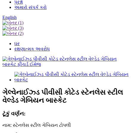
પ્રશ્નો
અમારો સંપર્ક કરો
English
ઘર
રક્ષણાત્મક અવરોધ
ગેલ્વેનાઈઝ્ડ પીવીસી કોટેડ સ્ટેનલેસ સ્ટીલ
વેલ્ડેડ ગેબિયન બાસ્કેટ
ટૂંકું વર્ણન:
નામ: સ્ટેનલેસ સ્ટીલ ગેબિયન ટોપલી