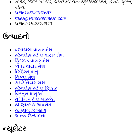
નં.૧૮, જિંગ સી રોડ, એનપિંગ ઇન્ડસ્ટ્રીયલ પાર્ક, હેબેઈ પ્રાંત,
ચીન.
008618603187687
sales@wireclothmesh.com
0086-318-7528040
ઉત્પાદનો
વણાયેલા વાયર મેશ
સ્ટેનલેસ સ્ટીલ વાયર મેશ
ક્રિમ્પ્ડ વાયર મેશ
કોપર વાયર મેશ
છિદ્રિત ધાતુ
નિકલ મેશ
ટાઇટેનિયમ મેશ
સ્ટેનલેસ સ્ટીલ ફિલ્ટર
વિસ્તૃત ધાતુઓ
રોલિંગ ગ્રીલ બાસ્કેટ
રક્ષણાત્મક અવરોધ
રક્ષણાત્મક જાળ
અન્ય ઉત્પાદનો
ન્યૂલેટર