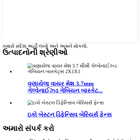
તમારો સંદેશ અહીં લખો અને અમને મોકલો.
ઉત્પાદનોની શ્રેણીઓ
વણાયેલા વાયર મેશ 3.7mm
ગેલ્વેનાઈઝ્ડ ગેબિયન બાસ્કેટ...
ઇકો બેસ્ટન ડિફેન્સિવ બેરિયર્સ ફેન્સ
અમારો સંપર્ક કરો