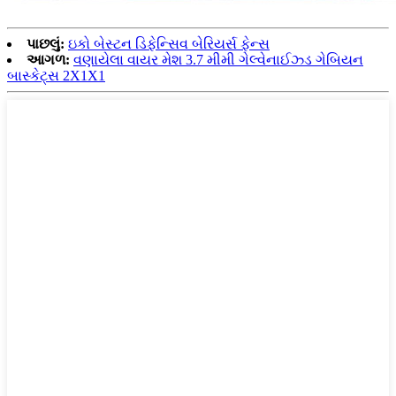
પાછલું:
ઇકો બેસ્ટન ડિફેન્સિવ બેરિયર્સ ફેન્સ
આગળ:
વણાયેલા વાયર મેશ 3.7 મીમી ગેલ્વેનાઈઝ્ડ ગેબિયન
બાસ્કેટ્સ 2X1X1