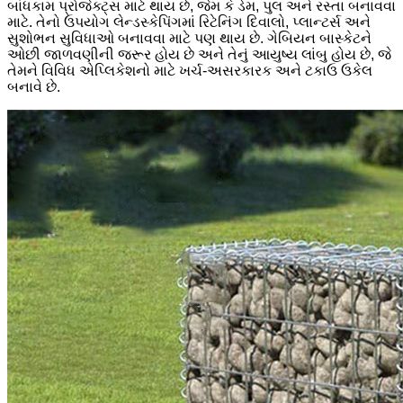
બાંધકામ પ્રોજેક્ટ્સ માટે થાય છે, જેમ કે ડેમ, પુલ અને રસ્તા બનાવવા
માટે. તેનો ઉપયોગ લેન્ડસ્કેપિંગમાં રિટેનિંગ દિવાલો, પ્લાન્ટર્સ અને
સુશોભન સુવિધાઓ બનાવવા માટે પણ થાય છે. ગેબિયન બાસ્કેટને
ઓછી જાળવણીની જરૂર હોય છે અને તેનું આયુષ્ય લાંબુ હોય છે, જે
તેમને વિવિધ એપ્લિકેશનો માટે ખર્ચ-અસરકારક અને ટકાઉ ઉકેલ
બનાવે છે.