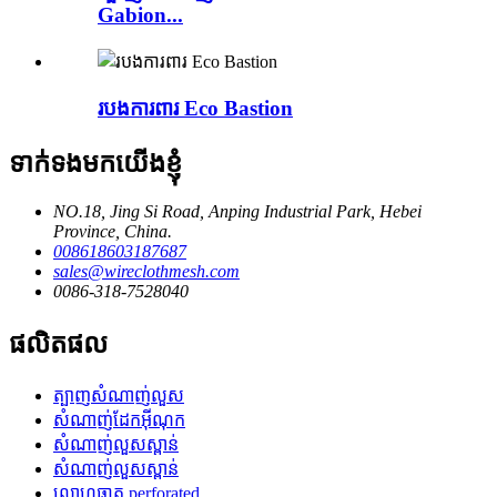
Gabion...
របងការពារ Eco Bastion
ទាក់ទងមកយើងខ្ញុំ
NO.18, Jing Si Road, Anping Industrial Park, Hebei
Province, China.
008618603187687
sales@wireclothmesh.com
0086-318-7528040
ផលិតផល
ត្បាញសំណាញ់លួស
សំណាញ់ដែកអ៊ីណុក
សំណាញ់លួសស្ពាន់
សំណាញ់លួសស្ពាន់
លោហធាតុ perforated