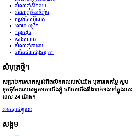
សំណាញ់នីកែល។
សំណាញ់ទីតានីញ៉ូម
តម្រងដែកអ៊ីណុក
លោហៈពង្រីក
កន្ត្រកដុត
របាំងការពារ
សំណាញ់ការពារ
ផលិតផលផ្សេងទៀត។
សំបុត្រថ្មី។
សម្រាប់ការសាកសួរអំពីផលិតផលរបស់យើង ឬតារាងតម្លៃ សូម
ទុកអ៊ីមែលរបស់អ្នកមកយើងខ្ញុំ ហើយយើងនឹងទាក់ទងទៅក្នុងរយៈ
ពេល 24 ម៉ោង។
សាកសួរឥឡូវនេះ
សង្គម