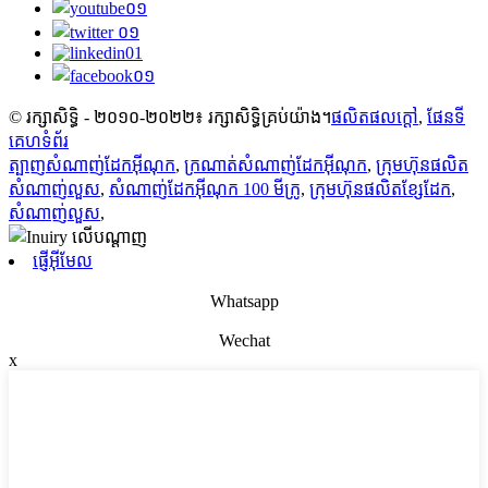
© រក្សាសិទ្ធិ - ២០១០-២០២២៖ រក្សាសិទ្ធិគ្រប់យ៉ាង។
ផលិតផលក្តៅ
,
ផែនទី
គេហទំព័រ
ត្បាញសំណាញ់ដែកអ៊ីណុក
,
ក្រណាត់សំណាញ់ដែកអ៊ីណុក
,
ក្រុមហ៊ុនផលិត
សំណាញ់លួស
,
សំណាញ់ដែកអ៊ីណុក 100 មីក្រូ
,
ក្រុមហ៊ុនផលិតខ្សែដែក
,
សំណាញ់លួស
,
ផ្ញើអ៊ីមែល
Whatsapp
Wechat
x