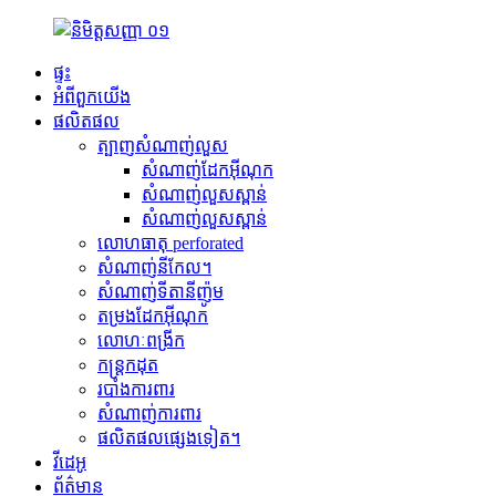
ផ្ទះ
អំពីពួកយើង
ផលិតផល
ត្បាញសំណាញ់លួស
សំណាញ់ដែកអ៊ីណុក
សំណាញ់លួសស្ពាន់
សំណាញ់លួសស្ពាន់
លោហធាតុ perforated
សំណាញ់នីកែល។
សំណាញ់ទីតានីញ៉ូម
តម្រងដែកអ៊ីណុក
លោហៈពង្រីក
កន្ត្រកដុត
របាំងការពារ
សំណាញ់ការពារ
ផលិតផលផ្សេងទៀត។
វីដេអូ
ព័ត៌មាន