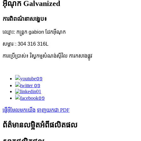
អ៊ីណុក Galvanized
ការពិពណ៌នាសង្ខេប៖
ឈ្មោះ: កន្ត្រក gabion ដែកអ៊ីណុក
សម្ភារៈ: 304 316 316L
ការប្រើប្រាស់៖ វិស្វកម្មសំណង់ស៊ីវិល ការកសាងផ្លូវ
ផ្ញើអ៊ីមែលមកយើង
ទាញយកជា PDF
ព័ត៌មានលម្អិតអំពីផលិតផល