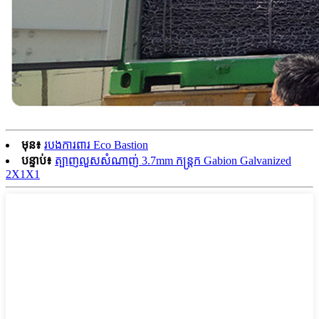
មុន៖
របងការពារ Eco Bastion
បន្ទាប់៖
ត្បាញលួសសំណាញ់ 3.7mm កន្ត្រក Gabion Galvanized
2X1X1