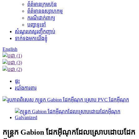
ព័ត៌មានក្រុមហ៊ុន
ព័ត៌មានឧស្សាហកម្ម
ករណីដាក់ពាក្យ
បញ្ហាទូទៅ
សំណួរគេសួរញឹកញាប់
ទាក់ទងមកយើងខ្ញុំ
English
ផ្ទះ
របាំងការពារ
កន្ត្រក Gabion ដែកអ៊ីណុកដែលស្រោបដោយដែក