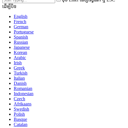
ដើម្បីបិទ
English
French
German
Portuguese
Spanish
Russian
Japanese
Korean
Arabic
Irish
Greek
Turkish
Italian
Danish
Romanian
Indonesian
Czech
Afrikaans
Swedish
Polish
Basque
Catalan