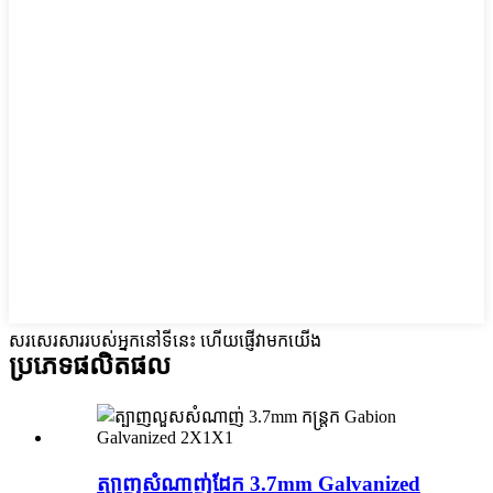
សរសេរសាររបស់អ្នកនៅទីនេះ ហើយផ្ញើវាមកយើង
ប្រភេទផលិតផល
ត្បាញសំណាញ់ដែក 3.7mm Galvanized