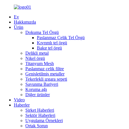
Ev
Hakkımızda
Ürün
Dokuma Tel Örgü
Paslanmaz Çelik Tel Örgü
Kıvrımlı tel örgü
Bakır tel örgü
Delikli metal
Nikel örgü
Titanyum Mesh
Paslanmaz çelik filtre
Genişletilmiş metaller
Tekerlekli ızgara sepeti
Savunma Bariyeri
Koruma ağı
Diğer ürünler
Video
Haberler
Şirket Haberleri
Sektör Haberleri
Uygulama Örnekleri
Ortak Sorun