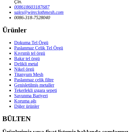
Çin.
008618603187687
sales@wireclothmesh.com
0086-318-7528040
Ürünler
Dokuma Tel Örgü
Paslanmaz Çelik Tel Örgü
Kıvrımlı tel örgü
Bakır tel örgü
Delikli metal
Nikel örgü
Titanyum Mesh
Paslanmaz çelik filtre
Genişletilmiş metaller
Tekerlekli ızgara sepeti
Savunma Bariyeri
Koruma ağı
Diğer ürünler
BÜLTEN
Ürünlerimiz veya fiyat listemiz hakkında sorularınız