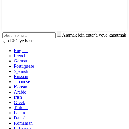
Aramak için enter'a veya kapatmak
için ESC'ye basın
English
French
German
Portuguese
Spanish
Russian
Japanese
Korean
Arabic
Irish
Greek
Turkish
Italian
Danish
Romanian
Indonesian