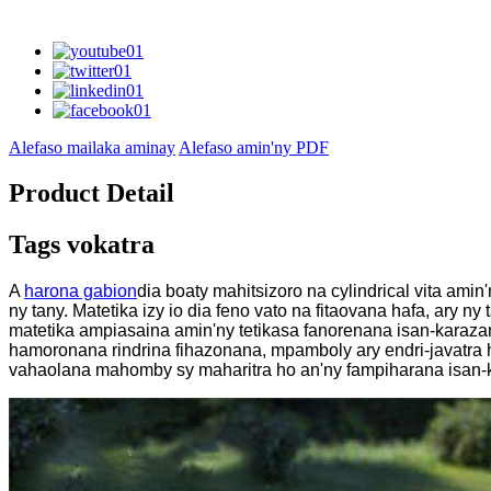
Alefaso mailaka aminay
Alefaso amin'ny PDF
Product Detail
Tags vokatra
A
harona gabion
dia boaty mahitsizoro na cylindrical vita amin
ny tany. Matetika izy io dia feno vato na fitaovana hafa, ary 
matetika ampiasaina amin'ny tetikasa fanorenana isan-karazan
hamoronana rindrina fihazonana, mpamboly ary endri-javatra 
vahaolana mahomby sy maharitra ho an'ny fampiharana isan-