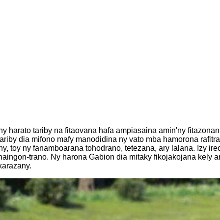
'ny harato tariby na fitaovana hafa ampiasaina amin'ny fitazonana
ny tariby dia mifono mafy manodidina ny vato mba hamorona rafit
y, toy ny fanamboarana tohodrano, tetezana, ary lalana. Izy i
haingon-trano. Ny harona Gabion dia mitaky fikojakojana kely
karazany.