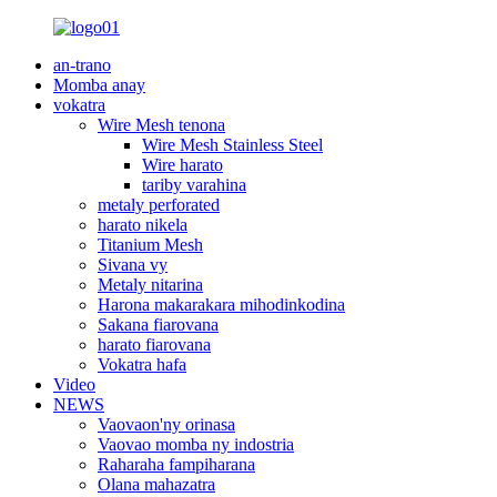
an-trano
Momba anay
vokatra
Wire Mesh tenona
Wire Mesh Stainless Steel
Wire harato
tariby varahina
metaly perforated
harato nikela
Titanium Mesh
Sivana vy
Metaly nitarina
Harona makarakara mihodinkodina
Sakana fiarovana
harato fiarovana
Vokatra hafa
Video
NEWS
Vaovaon'ny orinasa
Vaovao momba ny indostria
Raharaha fampiharana
Olana mahazatra