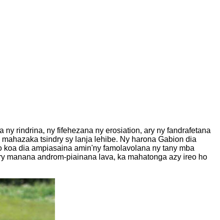
 ny rindrina, ny fifehezana ny erosiation, ary ny fandrafetana
ra mahazaka tsindry sy lanja lehibe. Ny harona Gabion dia
reo koa dia ampiasaina amin'ny famolavolana ny tany mba
 ary manana androm-piainana lava, ka mahatonga azy ireo ho