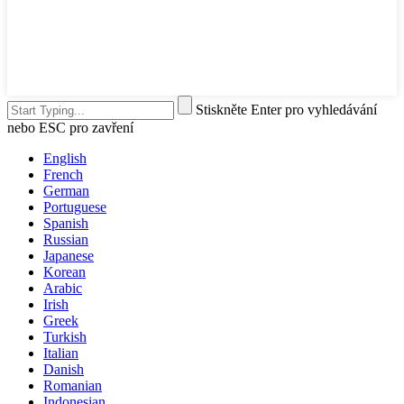
Stiskněte Enter pro vyhledávání
nebo ESC pro zavření
English
French
German
Portuguese
Spanish
Russian
Japanese
Korean
Arabic
Irish
Greek
Turkish
Italian
Danish
Romanian
Indonesian