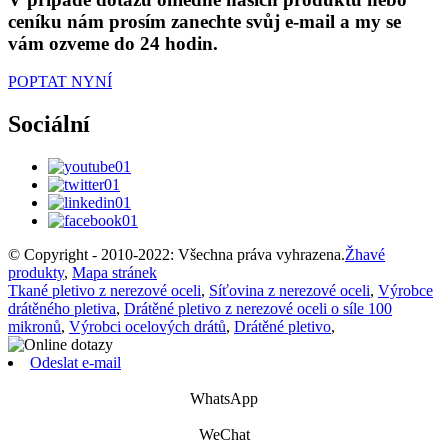
ceníku nám prosím zanechte svůj e-mail a my se
vám ozveme do 24 hodin.
POPTAT NYNÍ
Sociální
© Copyright - 2010-2022: Všechna práva vyhrazena.
Žhavé
produkty
,
Mapa stránek
Tkané pletivo z nerezové oceli
,
Síťovina z nerezové oceli
,
Výrobce
drátěného pletiva
,
Drátěné pletivo z nerezové oceli o síle 100
mikronů
,
Výrobci ocelových drátů
,
Drátěné pletivo
,
Odeslat e-mail
WhatsApp
WeChat