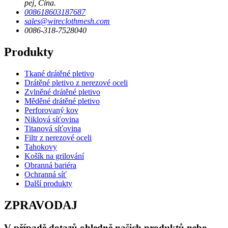
pej, Čína.
008618603187687
sales@wireclothmesh.com
0086-318-7528040
Produkty
Tkané drátěné pletivo
Drátěné pletivo z nerezové oceli
Zvlněné drátěné pletivo
Měděné drátěné pletivo
Perforovaný kov
Niklová síťovina
Titanová síťovina
Filtr z nerezové oceli
Tahokovy
Košík na grilování
Obranná bariéra
Ochranná síť
Další produkty
ZPRAVODAJ
V případě dotazů ohledně našich produktů nebo