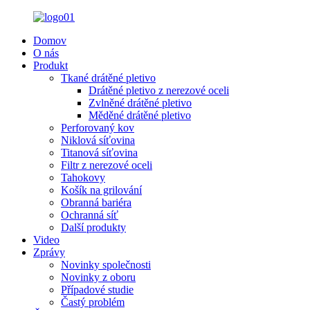
Domov
O nás
Produkt
Tkané drátěné pletivo
Drátěné pletivo z nerezové oceli
Zvlněné drátěné pletivo
Měděné drátěné pletivo
Perforovaný kov
Niklová síťovina
Titanová síťovina
Filtr z nerezové oceli
Tahokovy
Košík na grilování
Obranná bariéra
Ochranná síť
Další produkty
Video
Zprávy
Novinky společnosti
Novinky z oboru
Případové studie
Častý problém