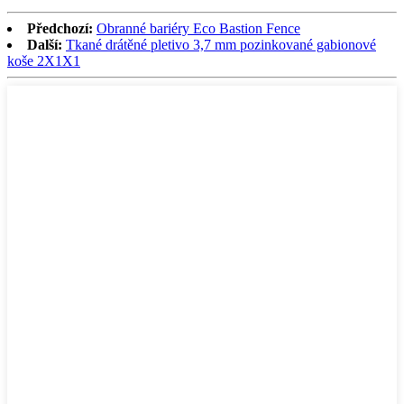
Předchozí:
Obranné bariéry Eco Bastion Fence
Další:
Tkané drátěné pletivo 3,7 mm pozinkované gabionové
koše 2X1X1