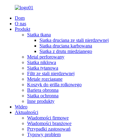
Dom
O nas
Produkt
Siatka tkana
Siatka druciana ze stali nierdzewnej
Siatka druciana karbowana
Siatka z drutu miedzianego
Metal perforowany
Siatka niklowa
Siatka tytanowa
Filtr ze stali nierdzewnej
Metale rozciągane
Koszyk do grilla rolkowego
Bariera obronna
Siatka ochronna
Inne produkty
Wideo
Aktualności
Wiadomości firmowe
Wiadomości branżowe
Przypadki zastosowań
Typowy problem