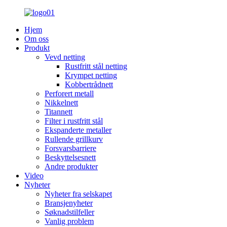
Hjem
Om oss
Produkt
Vevd netting
Rustfritt stål netting
Krympet netting
Kobbertrådnett
Perforert metall
Nikkelnett
Titannett
Filter i rustfritt stål
Ekspanderte metaller
Rullende grillkurv
Forsvarsbarriere
Beskyttelsesnett
Andre produkter
Video
Nyheter
Nyheter fra selskapet
Bransjenyheter
Søknadstilfeller
Vanlig problem