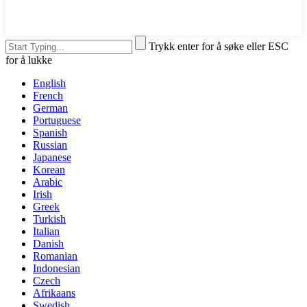
Trykk enter for å søke eller ESC
for å lukke
English
French
German
Portuguese
Spanish
Russian
Japanese
Korean
Arabic
Irish
Greek
Turkish
Italian
Danish
Romanian
Indonesian
Czech
Afrikaans
Swedish