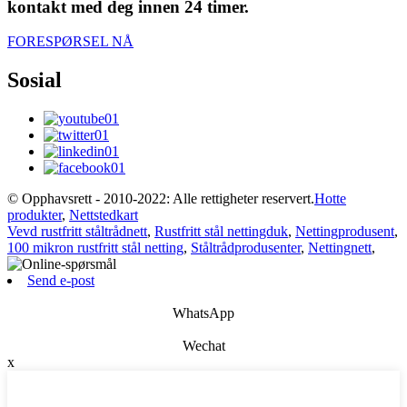
kontakt med deg innen 24 timer.
FORESPØRSEL NÅ
Sosial
© Opphavsrett - 2010-2022: Alle rettigheter reservert.
Hotte
produkter
,
Nettstedkart
Vevd rustfritt ståltrådnett
,
Rustfritt stål nettingduk
,
Nettingprodusent
,
100 mikron rustfritt stål netting
,
Ståltrådprodusenter
,
Nettingnett
,
Send e-post
WhatsApp
Wechat
x