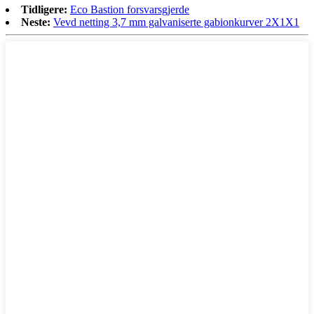
Tidligere:
Eco Bastion forsvarsgjerde
Neste:
Vevd netting 3,7 mm galvaniserte gabionkurver 2X1X1