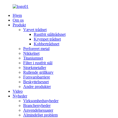
Hjem
Om os
Produkt
Vævet trådnet
Rustfrit ståltrådsnet
Krympet trådnet
Kobbertrådsnet
Perforeret metal
Nikkelnet
Titaniumnet
Filter i rustfrit stål
Strækmetaller
Rullende grillkurv
Forsvarsbarriere
Beskyttelsesnet
Andre produkter
Video
Nyheder
Virksomhedsnyheder
Branchenyheder
Anvendelsessager
Almindeligt problem