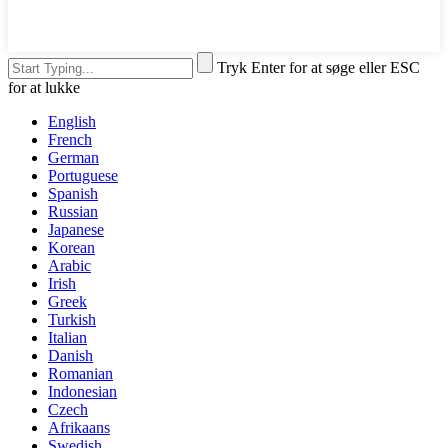
Tryk Enter for at søge eller ESC
for at lukke
English
French
German
Portuguese
Spanish
Russian
Japanese
Korean
Arabic
Irish
Greek
Turkish
Italian
Danish
Romanian
Indonesian
Czech
Afrikaans
Swedish