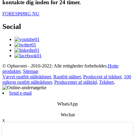
kontakte dig inden for 24 timer.
FORESPØRG NU
Social
© Ophavsret - 2010-2022: Alle rettigheder forbeholdes.
Hotte
produkter
,
Sitemap
Vævet rustfrit ståltrådsnet
,
Rustfrit stålnet
,
Producent af trådnet
,
100
mikron rustfrit ståltrådsnet
,
Producenter af ståltråd
,
Trådnet
,
Send e-mail
WhatsApp
Wechat
x