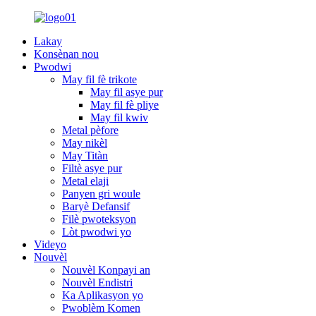
Lakay
Konsènan nou
Pwodwi
May fil fè trikote
May fil asye pur
May fil fè pliye
May fil kwiv
Metal pèfore
May nikèl
May Titàn
Filtè asye pur
Metal elaji
Panyen gri woule
Baryè Defansif
Filè pwoteksyon
Lòt pwodwi yo
Videyo
Nouvèl
Nouvèl Konpayi an
Nouvèl Endistri
Ka Aplikasyon yo
Pwoblèm Komen