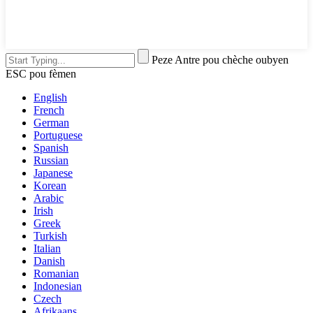
Peze Antre pou chèche oubyen
ESC pou fèmen
English
French
German
Portuguese
Spanish
Russian
Japanese
Korean
Arabic
Irish
Greek
Turkish
Italian
Danish
Romanian
Indonesian
Czech
Afrikaans