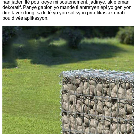
nan jaden flè pou kreye mi soutènement, jadinye, ak eleman
dekoratif. Panye gabion yo mande ti antretyen epi yo gen yon
dire lavi ki long, sa ki fè yo yon solisyon pri-efikas ak dirab
pou divès aplikasyon.