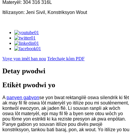
Materyèl: 304 316 316L
Itilizasyon: Jeni Sivil, Konstriksyon Wout
Voye yon imèl ban nou
Telechaje kòm PDF
Detay pwodwi
Etikèt pwodwi yo
A
panyen gabyon
se yon bwat rektangilè oswa silendrik ki fèt
ak may fil fè oswa lòt materyèl yo itilize pou mi soutènement,
kontwòl ewozyon, ak jaden flè. Li souvan ranpli ak wòch
oswa lòt materyèl, epi may fil fè a byen sere otou wòch yo
pou fòme yon estrikti ki ka reziste presyon ak pwa enpòtan.
Panye gabion yo souvan itilize pou divès pwojè
konstriksyon, tankou bati baraj, pon, ak wout. Yo itilize yo tou