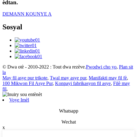
èdtan.
DEMANN KOUNYE A
Sosyal
© Dwa otè - 2010-2022 : Tout dwa rezève.
Pwodwi cho yo
,
Plan sit
la
May fil asye pur trikote
,
Twal may asye pur
,
Manifakti may fil fè
,
100 Mikwon Fil Asye Pur
,
Konpayi fabrikasyon fil asye
,
Filè may
fil
,
Voye Imèl
Whatsapp
Wechat
x