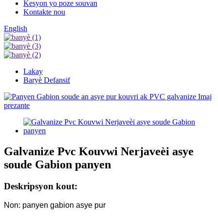
Kesyon yo poze souvan
Kontakte nou
English
Lakay
Baryè Defansif
Galvanize Pvc Kouvwi Nerjaveèi asye
soude Gabion panyen
Deskripsyon kout:
Non: panyen gabion asye pur