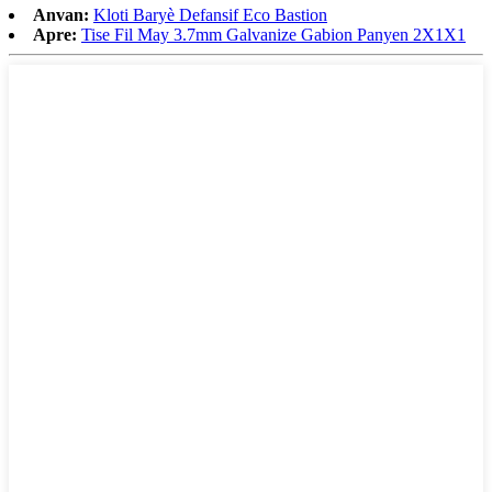
Anvan:
Kloti Baryè Defansif Eco Bastion
Apre:
Tise Fil May 3.7mm Galvanize Gabion Panyen 2X1X1