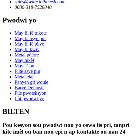
sales@wireclothmesh.com
0086-318-7528040
Pwodwi yo
May fil fè trikote
May fil asye pur
May fil fè pliye
May fil kwiv
Metal pèfore
May nikèl
May Titàn
Filtè asye pur
Metal elaji
Panyen gri woule
Baryè Defansif
Filè pwoteksyon
Lòt pwodwi yo
BILTEN
Pou kesyon sou pwodwi nou yo oswa lis pri, tanpri
kite imèl ou ban nou epi n ap kontakte ou nan 24