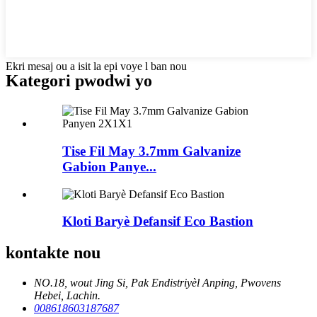
Ekri mesaj ou a isit la epi voye l ban nou
Kategori pwodwi yo
Tise Fil May 3.7mm Galvanize
Gabion Panye...
Kloti Baryè Defansif Eco Bastion
kontakte nou
NO.18, wout Jing Si, Pak Endistriyèl Anping, Pwovens
Hebei, Lachin.
008618603187687