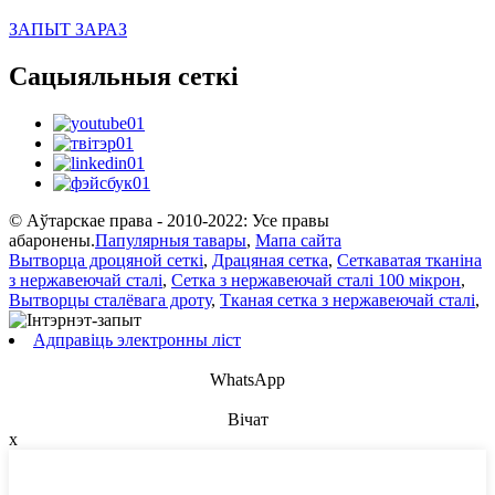
ЗАПЫТ ЗАРАЗ
Сацыяльныя сеткі
© Аўтарскае права - 2010-2022: Усе правы
абаронены.
Папулярныя тавары
,
Мапа сайта
Вытворца дроцяной сеткі
,
Драцяная сетка
,
Сеткаватая тканіна
з нержавеючай сталі
,
Сетка з нержавеючай сталі 100 мікрон
,
Вытворцы сталёвага дроту
,
Тканая сетка з нержавеючай сталі
,
Адправіць электронны ліст
WhatsApp
Вічат
x