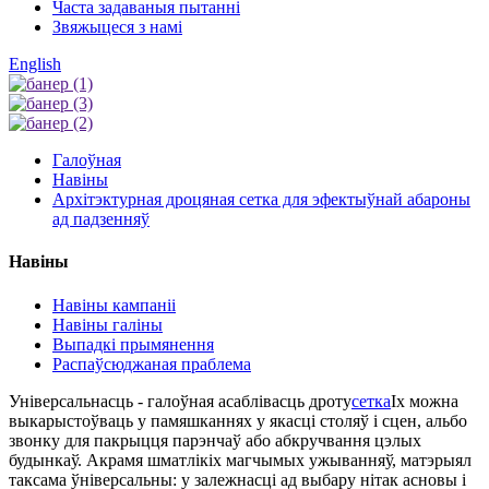
Часта задаваныя пытанні
Звяжыцеся з намі
English
Галоўная
Навіны
Архітэктурная дроцяная сетка для эфектыўнай абароны
ад падзенняў
Навіны
Навіны кампаніі
Навіны галіны
Выпадкі прымянення
Распаўсюджаная праблема
Універсальнасць - галоўная асаблівасць дроту
сетка
Іх можна
выкарыстоўваць у памяшканнях у якасці столяў і сцен, альбо
звонку для пакрыцця парэнчаў або абкручвання цэлых
будынкаў. Акрамя шматлікіх магчымых ужыванняў, матэрыял
таксама ўніверсальны: у залежнасці ад выбару нітак асновы і