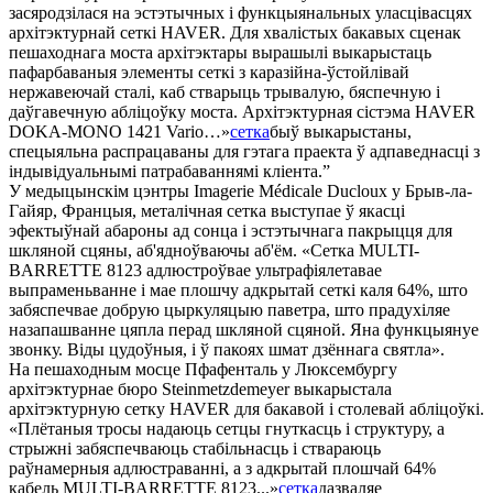
засяродзілася на эстэтычных і функцыянальных уласцівасцях
архітэктурнай сеткі HAVER. Для хвалістых бакавых сценак
пешаходнага моста архітэктары вырашылі выкарыстаць
пафарбаваныя элементы сеткі з каразійна-ўстойлівай
нержавеючай сталі, каб стварыць трывалую, бяспечную і
даўгавечную абліцоўку моста. Архітэктурная сістэма HAVER
DOKA-MONO 1421 Vario…»
сетка
быў выкарыстаны,
спецыяльна распрацаваны для гэтага праекта ў адпаведнасці з
індывідуальнымі патрабаваннямі кліента.”
У медыцынскім цэнтры Imagerie Médicale Ducloux у Брыв-ла-
Гайяр, Францыя, металічная сетка выступае ў якасці
эфектыўнай абароны ад сонца і эстэтычнага пакрыцця для
шкляной сцяны, аб'ядноўваючы аб'ём. «Сетка MULTI-
BARRETTE 8123 адлюстроўвае ультрафіялетавае
выпраменьванне і мае плошчу адкрытай сеткі каля 64%, што
забяспечвае добрую цыркуляцыю паветра, што прадухіляе
назапашванне цяпла перад шкляной сцяной. Яна функцыянуе
звонку. Віды цудоўныя, і ў пакоях шмат дзённага святла».
На пешаходным мосце Пфафенталь у Люксембургу
архітэктурнае бюро Steinmetzdemeyer выкарыстала
архітэктурную сетку HAVER для бакавой і столевай абліцоўкі.
«Плётаныя тросы надаюць сетцы гнуткасць і структуру, а
стрыжні забяспечваюць стабільнасць і ствараюць
раўнамерныя адлюстраванні, а з адкрытай плошчай 64%
кабель MULTI-BARRETTE 8123...»
сетка
дазваляе