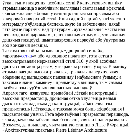
ўтка і тыпу пляцення, асобныя сеткі ў канчатковым выніку
атрымліваюцца з асаблівым выглядам і светлавымі эфектамі,
якія можна яшчэ больш узмацніць іншым матэрыялам або
каляровай паверхняй сеткі. Яшчэ адной вартай увагі якасцю
матэрыялу з'яўляецца бяспека, якую ён забяспечвае, няхай
гэта будзе парэнчы над тратуарамі, аўтамабільныя масты над
пешаходнымі дарожкамі, цэнтральныя атрыумы, узвышаныя
дзіцячыя пляцоўкі, шматпавярховыя паркоўкі або ўнутраныя
або вонкавыя лесвіцы.
Таксама звычайна называюць «дроцяной сеткай»,
«дротам»
сетка
«» або «дроцяное палатно», гэта сетка з
высокатрывалай нержавеючай сталі 316, у якой асобныя
дроты сплятаюцца разам, утвараючы розныя ўзоры. У выніку
атрымліваецца высокатрывалая, трывалая паверхня, якая
абараняе ад выпадковых падзенняў і наўмыснага ўздыму, а
таксама кідання камянёў і прадметаў з вышыні, тым самым
пазбягаючы сур'ёзных няшчасных выпадкаў.
Акрамя таго, дзякуючы прывабнай лёгкай канструкцыі і
высокай празрыстасці, дроцяная сетка з'яўляецца вельмі
дыскрэтным дадаткам да канструкцыі, забяспечваючы
празрыстасць і лёгкасць, а таксама можа быць афарбаваная і
падсветленая ўначы. Гэта эфектыўная і празрыстая перашкода,
якая адначасова забяспечвае бачнасць, святло і паветразварот.
Возьмем, да прыкладу, чыгуначную станцыю Лізье ў Францыі.
«Архітэктурная практыка Pierre Lépinay Architecture