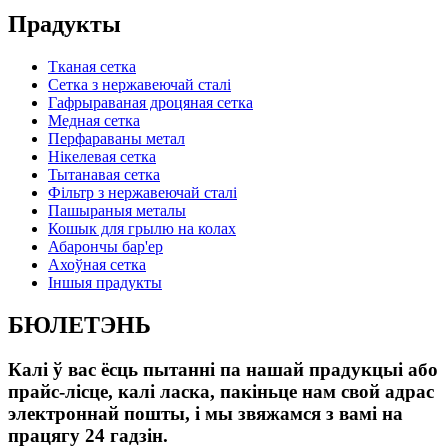
Прадукты
Тканая сетка
Сетка з нержавеючай сталі
Гафрыраваная дроцяная сетка
Медная сетка
Перфараваны метал
Нікелевая сетка
Тытанавая сетка
Фільтр з нержавеючай сталі
Пашыраныя металы
Кошык для грылю на колах
Абарончы бар'ер
Ахоўная сетка
Іншыя прадукты
БЮЛЕТЭНЬ
Калі ў вас ёсць пытанні па нашай прадукцыі або
прайс-лісце, калі ласка, пакіньце нам свой адрас
электроннай пошты, і мы звяжамся з вамі на
працягу 24 гадзін.