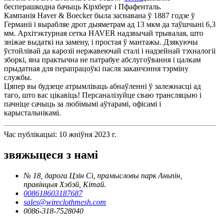
бесперашкодна бачыць Кірхберг і Пфафенталь.
Кампанія Haver & Boecker была заснавана ў 1887 годзе ў
Германіі і вырабляе дрот дыяметрам ад 13 мкм да таўшчыні 6,3
мм. Архітэктурная сетка HAVER надзвычай трывалая, што
зніжае выдаткі на замену, і простая ў мантажы. Дзякуючы
ўстойлівай да карозіі нержавеючай сталі і надзейнай тэхналогіі
зборкі, яна практычна не патрабуе абслугоўвання і цалкам
прыдатная для перапрацоўкі пасля заканчэння тэрміну
службы.
Цяпер вы будзеце атрымліваць абнаўленні ў залежнасці ад
таго, што вас цікавіць! Персаналізуйце сваю трансляцыю і
пачніце сачыць за любімымі аўтарамі, офісамі і
карыстальнікамі.
Час публікацыі: 10 жніўня 2023 г.
звяжыцеся з намі
№ 18, дарога Цзін Сі, прамысловы парк Аньпін,
правінцыя Хэбэй, Кітай.
008618603187687
sales@wireclothmesh.com
0086-318-7528040