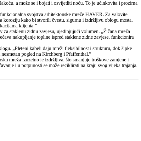
koću, a može se i bojati i osvijetliti noću. To je učinkovita i prozirna
 i funkcionalna svojstva arhitektonske mreže HAVER. Za valovite
koroziju kako bi stvorili čvrstu, sigurnu i izdržljivu oblogu mosta.
kacijama klijenta.”
ov za staklenu zidnu zavjesu, ujedinjujući volumen. „Žičana mreža
va nakupljanje topline ispred staklene zidne zavjese. funkcionira
. „Pleteni kabeli daju mreži fleksibilnost i strukturu, dok šipke
nesmetan pogled na Kirchberg i Pfaffenthal.”
 mreža izuzetno je izdržljiva, što smanjuje troškove zamjene i
anje i u potpunosti se može reciklirati na kraju svog vijeka trajanja.