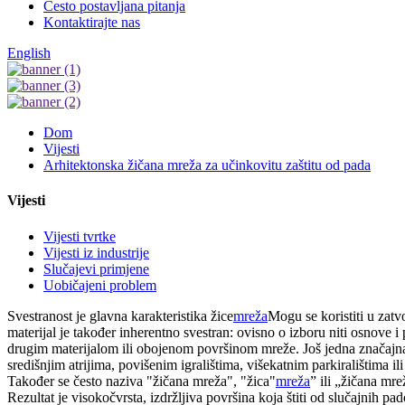
Često postavljana pitanja
Kontaktirajte nas
English
Dom
Vijesti
Arhitektonska žičana mreža za učinkovitu zaštitu od pada
Vijesti
Vijesti tvrtke
Vijesti iz industrije
Slučajevi primjene
Uobičajeni problem
Svestranost je glavna karakteristika žice
mreža
Mogu se koristiti u zat
materijal je također inherentno svestran: ovisno o izboru niti osnove 
drugim materijalom ili obojenom površinom mreže. Još jedna značajna k
središnjim atrijima, povišenim igralištima, višekatnim parkiralištima il
Također se često naziva "žičana mreža", "žica"
mreža
” ili „žičana mr
Rezultat je visokočvrsta, izdržljiva površina koja štiti od slučajnih p