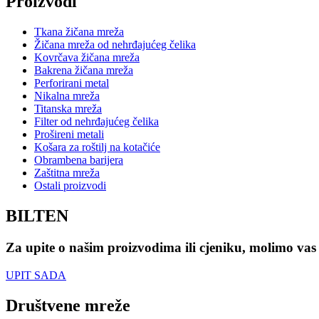
Proizvodi
Tkana žičana mreža
Žičana mreža od nehrđajućeg čelika
Kovrčava žičana mreža
Bakrena žičana mreža
Perforirani metal
Nikalna mreža
Titanska mreža
Filter od nehrđajućeg čelika
Prošireni metali
Košara za roštilj na kotačiće
Obrambena barijera
Zaštitna mreža
Ostali proizvodi
BILTEN
Za upite o našim proizvodima ili cjeniku, molimo vas 
UPIT SADA
Društvene mreže