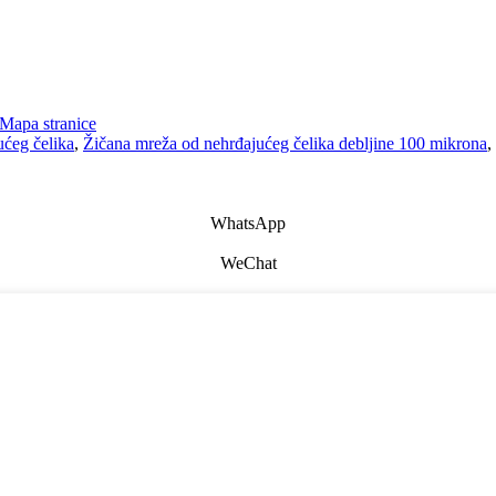
Mapa stranice
ućeg čelika
,
Žičana mreža od nehrđajućeg čelika debljine 100 mikrona
,
WhatsApp
WeChat