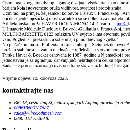
Osim toga, zbog atraktivnog laganog dizajna i visoke transparentnosti, ž
barijera koja istovremeno pruža vidljivost, svjetlost i protok zraka.
Uzmimo, na primjer, željeznički kolodvor Lisieux u Francuskoj. „Arhi
bočne stijenke pješačkog mosta, arhitekti su se odlučili za upotrebu o
Arhitektonska mreža HAVER DOKA-MONO 1421 Vario…“
mreža
k
U Imagerie Médicale Ducloux u Brive-la-Gaillardu u Francuskoj, metal
MULTI-BARRETTE 8123 reflektira UV svjetlo i ima otvorenu površinu 
vani. Pogledi su prekrasni, a sobe imaju puno dnevnog svjetla.“
Na pješačkom mostu Pfaffental u Luksemburgu, Steinmetzdemeyer Archit
pružaju stabilnost i stvaraju ujednačene refleksije, a s otvoren
Tvrtka Haver & Boecker osnovana je 1887. godine u Njemačkoj i proi
jednostavna je za ugradnju. Zahvaljujući nehrđajućem čeliku otpornom n
Sada ćete primati ažuriranja ovisno o tome što vas uzbuđuje! Prilagodit
Vrijeme objave: 10. kolovoza 2023.
kontaktirajte nas
BR. 18, cesta Jing Si, industrijski park Anping, provincija Hebe
008618603187687
sales@wireclothmesh.com
0086-318-7528040