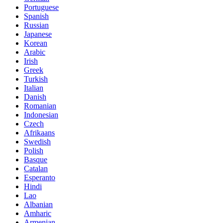
Portuguese
Spanish
Russian
Japanese
Korean
Arabic
Irish
Greek
Turkish
Italian
Danish
Romanian
Indonesian
Czech
Afrikaans
Swedish
Polish
Basque
Catalan
Esperanto
Hindi
Lao
Albanian
Amharic
Armenian