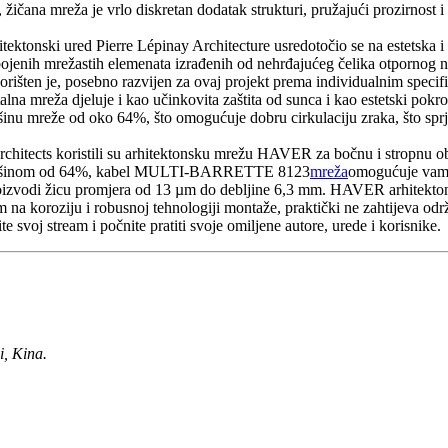
ičana mreža je vrlo diskretan dodatak strukturi, pružajući prozirnost i la
tektonski ured Pierre Lépinay Architecture usredotočio se na estetska
bojenih mrežastih elemenata izrađenih od nehrđajućeg čelika otpornog na 
orišten je, posebno razvijen za ovaj projekt prema individualnim specifi
na mreža djeluje i kao učinkovita zaštita od sunca i kao estetski pokr
mreže od oko 64%, što omogućuje dobru cirkulaciju zraka, što sprječa
ects koristili su arhitektonsku mrežu HAVER za bočnu i stropnu oblogu
om površinom od 64%, kabel MULTI-BARRETTE 8123
mreža
omogućuje vam 
zvodi žicu promjera od 13 µm do debljine 6,3 mm. HAVER arhitektonska
a koroziju i robusnoj tehnologiji montaže, praktički ne zahtijeva održav
e svoj stream i počnite pratiti svoje omiljene autore, urede i korisnike.
i, Kina.