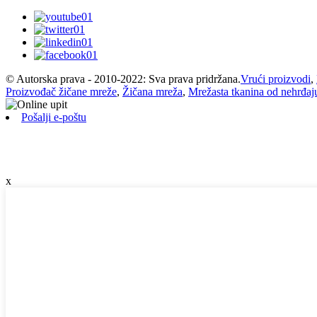
© Autorska prava - 2010-2022: Sva prava pridržana.
Vrući proizvodi
,
Proizvođač žičane mreže
,
Žičana mreža
,
Mrežasta tkanina od nehrđaj
Pošalji e-poštu
x