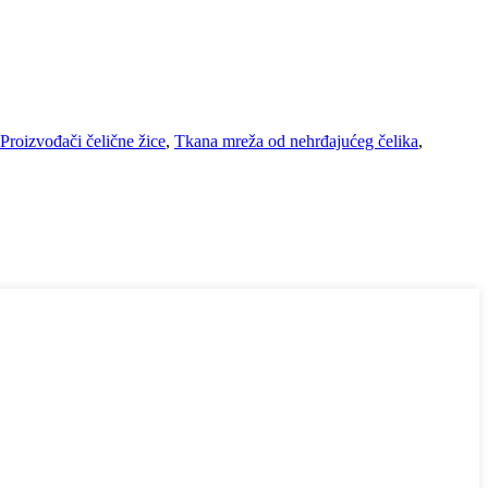
Proizvođači čelične žice
,
Tkana mreža od nehrđajućeg čelika
,