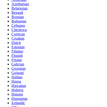
Azerbaijani
Belarusian
Bengali
Bosnian
Bulgarian
Cebuano
Chichewa
Corsican
Croatian
Dutch
Estonian
Filipino
Finnish
Frisian
Galician
Georgian
Gujarati
Haitian
Hausa
Hawaiian
Hebrew
Hmong
Hungarian
Icelandic