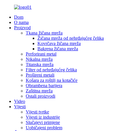
Dom
O nama
Proizvod
Tkana žičana mreža
Žičana mreža od nehrđajućeg čelika
Kovrčava žičana mreža
Bakrena žičana mreža
Perforirani metal
Nikalna mreža
Titanska mreža
Filter od nehrđajućeg čelika
Prošireni metali
Košara za roštilj na kotačiće
Obrambena barijera
Zaštitna mreža
Ostali proizvodi
Video
Vijesti
Vijesti tvrtke
Vijesti iz industrije
Slučajevi primjene
Uobičajeni problem