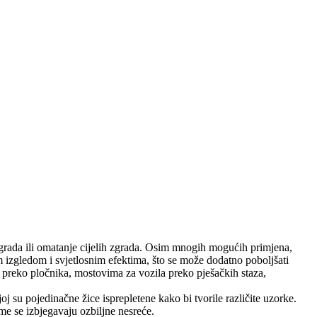
ograda ili omatanje cijelih zgrada. Osim mnogih mogućih primjena,
im izgledom i svjetlosnim efektima, što se može dodatno poboljšati
a preko pločnika, mostovima za vozila preko pješačkih staza,
j su pojedinačne žice isprepletene kako bi tvorile različite uzorke.
ime se izbjegavaju ozbiljne nesreće.