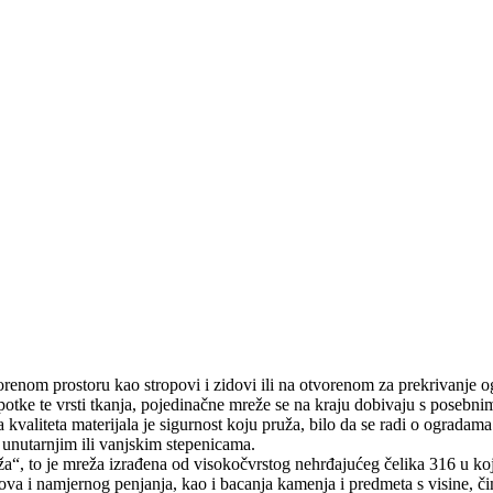
vorenom prostoru kao stropovi i zidovi ili na otvorenom za prekrivanje 
i potke te vrsti tkanja, pojedinačne mreže se na kraju dobivaju s posebn
valiteta materijala je sigurnost koju pruža, bilo da se radi o ogradam
i unutarnjim ili vanjskim stepenicama.
eža“, to je mreža izrađena od visokočvrstog nehrđajućeg čelika 316 u kojo
adova i namjernog penjanja, kao i bacanja kamenja i predmeta s visine, č