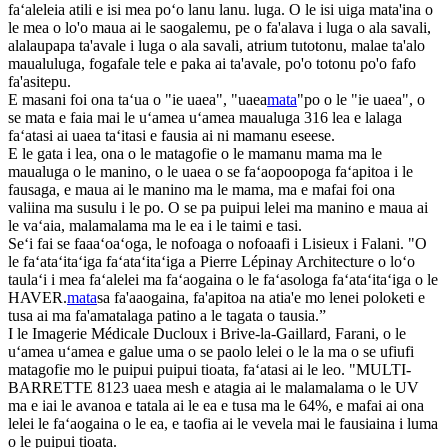
faʻaleleia atili e isi mea poʻo lanu lanu. luga. O le isi uiga mata'ina o
le mea o lo'o maua ai le saogalemu, pe o fa'alava i luga o ala savali,
alalaupapa ta'avale i luga o ala savali, atrium tutotonu, malae ta'alo
maualuluga, fogafale tele e paka ai ta'avale, po'o totonu po'o fafo
fa'asitepu.
E masani foi ona taʻua o "ie uaea", "uaea
mata
"po o le "ie uaea", o
se mata e faia mai le uʻamea uʻamea maualuga 316 lea e lalaga
faʻatasi ai uaea taʻitasi e fausia ai ni mamanu eseese.
E le gata i lea, ona o le matagofie o le mamanu mama ma le
maualuga o le manino, o le uaea o se faʻaopoopoga faʻapitoa i le
fausaga, e maua ai le manino ma le mama, ma e mafai foi ona
valiina ma susulu i le po. O se pa puipui lelei ma manino e maua ai
le vaʻaia, malamalama ma le ea i le taimi e tasi.
Seʻi fai se faaaʻoaʻoga, le nofoaga o nofoaafi i Lisieux i Falani. "O
le faʻataʻitaʻiga faʻataʻitaʻiga a Pierre Lépinay Architecture o loʻo
taulaʻi i mea faʻalelei ma faʻaogaina o le faʻasologa faʻataʻitaʻiga o le
HAVER.
mata
sa fa'aaogaina, fa'apitoa na atia'e mo lenei poloketi e
tusa ai ma fa'amatalaga patino a le tagata o tausia.”
I le Imagerie Médicale Ducloux i Brive-la-Gaillard, Farani, o le
uʻamea uʻamea e galue uma o se paolo lelei o le la ma o se ufiufi
matagofie mo le puipui puipui tioata, faʻatasi ai le leo. "MULTI-
BARRETTE 8123 uaea mesh e atagia ai le malamalama o le UV
ma e iai le avanoa e tatala ai le ea e tusa ma le 64%, e mafai ai ona
lelei le faʻaogaina o le ea, e taofia ai le vevela mai le fausiaina i luma
o le puipui tioata.