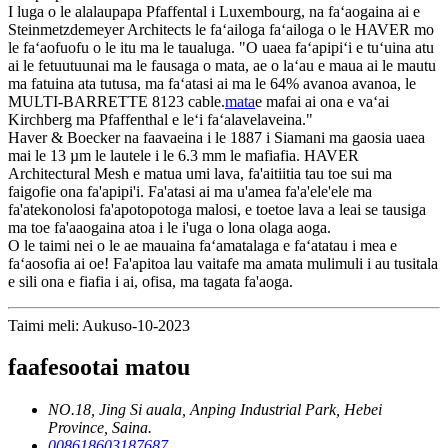
I luga o le alalaupapa Pfaffental i Luxembourg, na faʻaogaina ai e
Steinmetzdemeyer Architects le faʻailoga faʻailoga o le HAVER mo
le faʻaofuofu o le itu ma le taualuga. "O uaea faʻapipiʻi e tuʻuina atu
ai le fetuutuunai ma le fausaga o mata, ae o laʻau e maua ai le mautu
ma fatuina ata tutusa, ma faʻatasi ai ma le 64% avanoa avanoa, le
MULTI-BARRETTE 8123 cable.
mata
e mafai ai ona e vaʻai
Kirchberg ma Pfaffenthal e leʻi faʻalavelaveina."
Haver & Boecker na faavaeina i le 1887 i Siamani ma gaosia uaea
mai le 13 µm le lautele i le 6.3 mm le mafiafia. HAVER
Architectural Mesh e matua umi lava, fa'aitiitia tau toe sui ma
faigofie ona fa'apipi'i. Fa'atasi ai ma u'amea fa'a'ele'ele ma
fa'atekonolosi fa'apotopotoga malosi, e toetoe lava a leai se tausiga
ma toe fa'aaogaina atoa i le i'uga o lona olaga aoga.
O le taimi nei o le ae mauaina faʻamatalaga e faʻatatau i mea e
faʻaosofia ai oe! Fa'apitoa lau vaitafe ma amata mulimuli i au tusitala
e sili ona e fiafia i ai, ofisa, ma tagata fa'aoga.
Taimi meli: Aukuso-10-2023
faafesootai matou
NO.18, Jing Si auala, Anping Industrial Park, Hebei
Province, Saina.
008618603187687