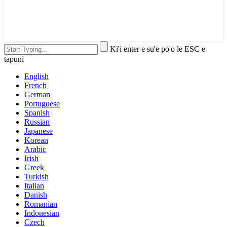
Ki'i enter e su'e po'o le ESC e
tapuni
English
French
German
Portuguese
Spanish
Russian
Japanese
Korean
Arabic
Irish
Greek
Turkish
Italian
Danish
Romanian
Indonesian
Czech