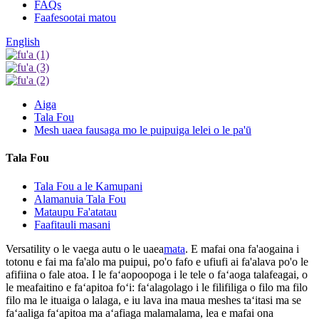
FAQs
Faafesootai matou
English
Aiga
Tala Fou
Mesh uaea fausaga mo le puipuiga lelei o le pa'ū
Tala Fou
Tala Fou a le Kamupani
Alamanuia Tala Fou
Mataupu Fa'atatau
Faafitauli masani
Versatility o le vaega autu o le uaea
mata
. E mafai ona fa'aogaina i
totonu e fai ma fa'alo ma puipui, po'o fafo e ufiufi ai fa'alava po'o le
afifiina o fale atoa. I le faʻaopoopoga i le tele o faʻaoga talafeagai, o
le meafaitino e faʻapitoa foʻi: faʻalagolago i le filifiliga o filo ma filo
filo ma le ituaiga o lalaga, e iu lava ina maua meshes taʻitasi ma se
faʻaaliga faʻapitoa ma aʻafiaga malamalama, lea e mafai ona