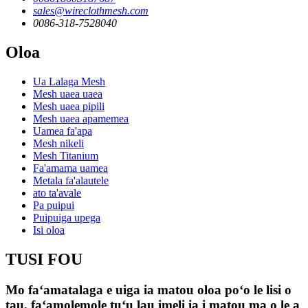
sales@wireclothmesh.com
0086-318-7528040
Oloa
Ua Lalaga Mesh
Mesh uaea uaea
Mesh uaea pipili
Mesh uaea apamemea
Uamea fa'apa
Mesh nikeli
Mesh Titanium
Fa'amama uamea
Metala fa'alautele
ato ta'avale
Pa puipui
Puipuiga upega
Isi oloa
TUSI FOU
Mo faʻamatalaga e uiga ia matou oloa poʻo le lisi o
tau, faʻamolemole tuʻu lau imeli ia i matou ma o le a