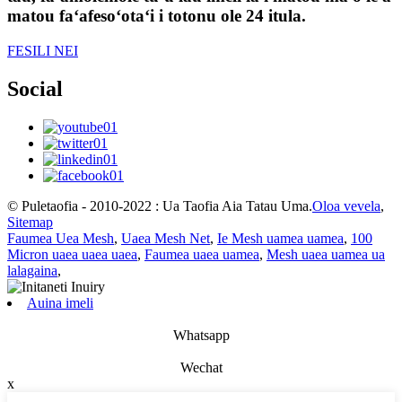
matou faʻafesoʻotaʻi i totonu ole 24 itula.
FESILI NEI
Social
© Puletaofia - 2010-2022 : Ua Taofia Aia Tatau Uma.
Oloa vevela
,
Sitemap
Faumea Uea Mesh
,
Uaea Mesh Net
,
Ie Mesh uamea uamea
,
100
Micron uaea uaea uaea
,
Faumea uaea uamea
,
Mesh uaea uamea ua
lalagaina
,
Auina imeli
Whatsapp
Wechat
x