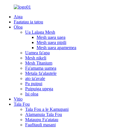
Aiga
Faatatau ia tatou
Oloa
Ua Lalaga Mesh
Mesh uaea uaea
Mesh uaea pipili
Mesh uaea apamemea
Uamea fa'apa
Mesh nikeli
Mesh Titanium
Fa'amama uamea
Metala fa'alautele
ato ta'avale
Pa puipui
Puipuiga upega
Isi oloa
Vitio
Tala Fou
Tala Fou a le Kamupani
Alamanuia Tala Fou
Mataupu Fa'atatau
Faafitauli masani