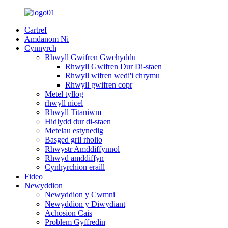
Cartref
Amdanom Ni
Cynnyrch
Rhwyll Gwifren Gwehyddu
Rhwyll Gwifren Dur Di-staen
Rhwyll wifren wedi'i chrymu
Rhwyll gwifren copr
Metel tyllog
rhwyll nicel
Rhwyll Titaniwm
Hidlydd dur di-staen
Metelau estynedig
Basged gril rholio
Rhwystr Amddiffynnol
Rhwyd amddiffyn
Cynhyrchion eraill
Fideo
Newyddion
Newyddion y Cwmni
Newyddion y Diwydiant
Achosion Cais
Problem Gyffredin