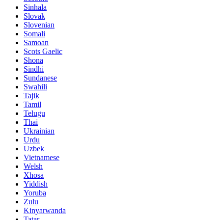
Sinhala
Slovak
Slovenian
Somali
Samoan
Scots Gaelic
Shona
Sindhi
Sundanese
Swahili
Tajik
Tamil
Telugu
Thai
Ukrainian
Urdu
Uzbek
Vietnamese
Welsh
Xhosa
Yiddish
Yoruba
Zulu
Kinyarwanda
Tatar