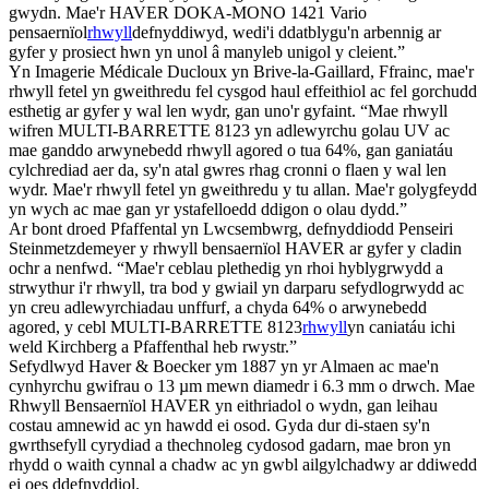
gwydn. Mae'r HAVER DOKA-MONO 1421 Vario
pensaernïol
rhwyll
defnyddiwyd, wedi'i ddatblygu'n arbennig ar
gyfer y prosiect hwn yn unol â manyleb unigol y cleient.”
Yn Imagerie Médicale Ducloux yn Brive-la-Gaillard, Ffrainc, mae'r
rhwyll fetel yn gweithredu fel cysgod haul effeithiol ac fel gorchudd
esthetig ar gyfer y wal len wydr, gan uno'r gyfaint. “Mae rhwyll
wifren MULTI-BARRETTE 8123 yn adlewyrchu golau UV ac
mae ganddo arwynebedd rhwyll agored o tua 64%, gan ganiatáu
cylchrediad aer da, sy'n atal gwres rhag cronni o flaen y wal len
wydr. Mae'r rhwyll fetel yn gweithredu y tu allan. Mae'r golygfeydd
yn wych ac mae gan yr ystafelloedd ddigon o olau dydd.”
Ar bont droed Pfaffental yn Lwcsembwrg, defnyddiodd Penseiri
Steinmetzdemeyer y rhwyll bensaernïol HAVER ar gyfer y cladin
ochr a nenfwd. “Mae'r ceblau plethedig yn rhoi hyblygrwydd a
strwythur i'r rhwyll, tra bod y gwiail yn darparu sefydlogrwydd ac
yn creu adlewyrchiadau unffurf, a chyda 64% o arwynebedd
agored, y cebl MULTI-BARRETTE 8123
rhwyll
yn caniatáu ichi
weld Kirchberg a Pfaffenthal heb rwystr.”
Sefydlwyd Haver & Boecker ym 1887 yn yr Almaen ac mae'n
cynhyrchu gwifrau o 13 µm mewn diamedr i 6.3 mm o drwch. Mae
Rhwyll Bensaernïol HAVER yn eithriadol o wydn, gan leihau
costau amnewid ac yn hawdd ei osod. Gyda dur di-staen sy'n
gwrthsefyll cyrydiad a thechnoleg cydosod gadarn, mae bron yn
rhydd o waith cynnal a chadw ac yn gwbl ailgylchadwy ar ddiwedd
ei oes ddefnyddiol.