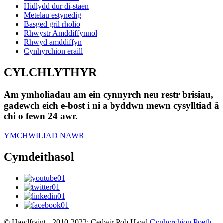
Hidlydd dur di-staen
Metelau estynedig
Basged gril rholio
Rhwystr Amddiffynnol
Rhwyd amddiffyn
Cynhyrchion eraill
CYLCHLYTHYR
Am ymholiadau am ein cynnyrch neu restr brisiau,
gadewch eich e-bost i ni a byddwn mewn cysylltiad â
chi o fewn 24 awr.
YMCHWILIAD NAWR
Cymdeithasol
© Hawlfraint - 2010-2022: Cedwir Pob Hawl.
Cynhyrchion Poeth
,