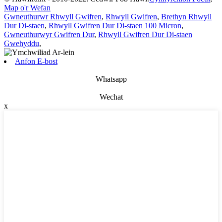
Map o'r Wefan
Gwneuthurwr Rhwyll Gwifren
,
Rhwyll Gwifren
,
Brethyn Rhwyll
Dur Di-staen
,
Rhwyll Gwifren Dur Di-staen 100 Micron
,
Gwneuthurwyr Gwifren Dur
,
Rhwyll Gwifren Dur Di-staen
Gwehyddu
,
Anfon E-bost
Whatsapp
Wechat
x