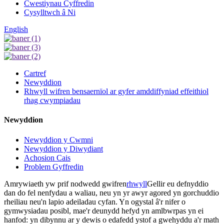
Cwestiynau Cyffredin
Cysylltwch â Ni
English
Cartref
Newyddion
Rhwyll wifren bensaernïol ar gyfer amddiffyniad effeithiol
rhag cwympiadau
Newyddion
Newyddion y Cwmni
Newyddion y Diwydiant
Achosion Cais
Problem Gyffredin
Amrywiaeth yw prif nodwedd gwifren
rhwyll
Gellir eu defnyddio
dan do fel nenfydau a waliau, neu yn yr awyr agored yn gorchuddio
rheiliau neu'n lapio adeiladau cyfan. Yn ogystal â'r nifer o
gymwysiadau posibl, mae'r deunydd hefyd yn amlbwrpas yn ei
hanfod: yn dibynnu ar y dewis o edafedd ystof a gwehyddu a'r math