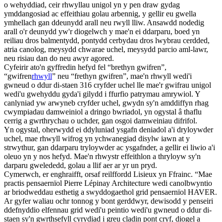
o wehyddiad, ceir rhwyllau unigol yn y pen draw gydag
ymddangosiad ac effeithiau golau arbennig, y gellir eu gwella
ymhellach gan ddeunydd arall neu rwyll lliw. Ansawdd nodedig
arall o'r deunydd yw'r diogelwch y mae'n ei ddarparu, boed yn
reiliau dros balmentydd, pontydd cerbydau dros lwybrau cerdded,
atria canolog, meysydd chwarae uchel, meysydd parcio aml-lawr,
neu risiau dan do neu awyr agored.
Cyfeirir ato'n gyffredin hefyd fel “brethyn gwifren”,
“gwifren
rhwyll
” neu “frethyn gwifren”, mae'n rhwyll wedi'i
gwneud o ddur di-staen 316 cryfder uchel lle mae'r gwifrau unigol
wedi'u gwehyddu gyda'i gilydd i ffurfio patrymau amrywiol. Y
canlyniad yw arwyneb cryfder uchel, gwydn sy'n amddiffyn rhag
cwympiadau damweiniol a dringo bwriadol, yn ogystal â thaflu
cerrig a gwrthrychau o uchder, gan osgoi damweiniau difrifol.
Yn ogystal, oherwydd ei ddyluniad ysgafn deniadol a'i dryloywder
uchel, mae rhwyll wifrog yn ychwanegiad disylw iawn at y
strwythur, gan ddarparu tryloywder ac ysgafnder, a gellir ei liwio a'i
oleuo yn y nos hefyd. Mae'n rhwystr effeithlon a thryloyw sy'n
darparu gwelededd, golau a llif aer ar yr un pryd.
Cymerwch, er enghraifft, orsaf reilffordd Lisieux yn Ffrainc. “Mae
practis pensaernïol Pierre Lépinay Architecture wedi canolbwyntio
ar briodweddau esthetig a swyddogaethol grid pensaernïol HAVER.
Ar gyfer waliau ochr tonnog y bont gerddwyr, dewisodd y penseiri
ddefnyddio elfennau grid wedi'u peintio wedi'u gwneud o ddur di-
staen sy'n gwrthsefyll cyrydiad i greu cladin pont cryf, diogel a