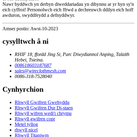
Nawr byddwch yn derbyn diweddariadau yn dibynnu ar yr hyn sy'n
eich cyffroi! Personolwch eich ffrwd a dechreuwch ddilyn eich hoff
awduron, swyddfeydd a defnyddwyr.
Amser postio: Awst-10-2023
cysylltwch â ni
RHIF 18, ffordd Jing Si, Parc Diwydiannol Anping, Talaith
Hebei, Tsieina.
008618603187687
sales@wireclothmesh.com
0086-318-7528040
Cynhyrchion
Rhwyll Gwifren Gwehyddu
Rhwyll Gwifren Dur Di-staen
Rhwyll wifren wedi'i chrymu
Rhwyll gwifren copr
Metel tyllog
rhwyll nicel
Rhwyll Titaniwm