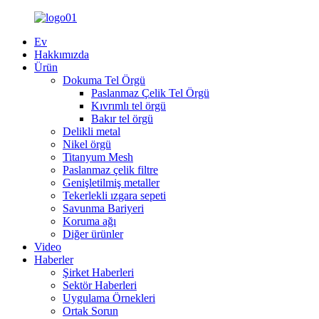
Ev
Hakkımızda
Ürün
Dokuma Tel Örgü
Paslanmaz Çelik Tel Örgü
Kıvrımlı tel örgü
Bakır tel örgü
Delikli metal
Nikel örgü
Titanyum Mesh
Paslanmaz çelik filtre
Genişletilmiş metaller
Tekerlekli ızgara sepeti
Savunma Bariyeri
Koruma ağı
Diğer ürünler
Video
Haberler
Şirket Haberleri
Sektör Haberleri
Uygulama Örnekleri
Ortak Sorun