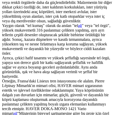
veya renkli örgülerle daha da güçlendirilebilir. Malzemenin bir diğer
dikkat çekici özelliği de, ister kaldırım korkulukları, ister yürüyüş
yolları üzerindeki araç köprüleri, ister merkezi avlular, ister
yükseltilmiş oyun alanları, ister çok katlı otoparklar veya ister iç
veya dış merdivenler olsun, sağladığı güvenliktir.
Yaygın olarak "tel kumaş" olarak da anılan "tel
ağ
" veya "tel örgü",
yüksek mukavemetli 316 paslanmaz çelikten yapılmış, ayrı ayrı
tellerin çeşitli desenler oluşturacak şekilde birbirine örüldüğü bir
ağdır. Sonuç, kazara düşmelere ve kasıtlı tırmanmalara, ayrıca
yüksekten taş ve nesne fırlatmaya karşı koruma sağlayan, yüksek
mukavemetli ve dayanıklı bir yüzeydir ve böylece ciddi kazaları
önler.
Ayrıca, çekici hafif tasarımı ve yüksek şeffaflığı sayesinde tel örgü,
yapıya son derece gizli bir katkı sağlayarak şeffaflık ve hafiflik
sağlar ve ayrıca boyanıp geceleri aydınlatılabilir. Aynı anda
görünürlük, ışık ve hava akışı sağlayan verimli ve şeffaf bir
bariyerdir.
Örneğin, Fransa'daki Lisieux tren istasyonunu ele alalım. Pierre
Lépinay Mimarlık'ın mimari ofisi, HAVER mimari ızgarasının
estetik ve işlevsel özelliklerine odaklanmıştır. Yaya köprüsünün
dalgalı yan duvarları için mimarlar, güçlü, güvenli ve dayanıklı bir
köprü kaplaması oluşturmak amacıyla korozyona dayanıklı
paslanmaz çelikten yapılmış boyalı ızgara elemanları kullanmayı
tercih etmiştir. HAVER DOKA-MONO 1421 Vario
mimari
ağ
“Müşterinin bireysel şartnamesine göre bu proje için özel