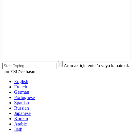
Aramak için enter'a veya kapatmak
için ESC'ye basın
English
French
German
Portuguese
Spanish
Russian
Japanese
Korean
Arabic
Irish