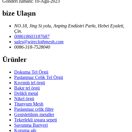
Gönderi zamanı: 10-Ağu-2023
bize Ulaşın
NO.18, Jing Si yolu, Anping Endüstri Parkı, Hebei Eyaleti,
Çin.
008618603187687
sales@wireclothmesh.com
0086-318-7528040
Ürünler
Dokuma Tel Örgü
Paslanmaz Çelik Tel Örgü
Kıvrımlı tel örgü
Bakır tel örgü
Delikli metal
Nikel örgü
Titanyum Mesh
Paslanmaz çelik filtre
Genişletilmiş metaller
Tekerlekli ızgara sepeti
Savunma Bariyeri
Koruma ağı