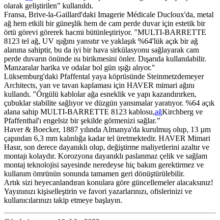
olarak geliştirilen” kullanıldı.
Fransa, Brive-la-Gaillard'daki Imagerie Médicale Ducloux'da, metal
ağ hem etkili bir güneşlik hem de cam perde duvar için estetik bir
örtü görevi görerek hacmi bütünleştiriyor. "MULTI-BARRETTE
8123 tel ağ, UV ışığını yansıtır ve yaklaşık %64'lük açık bir ağ
alanına sahiptir, bu da iyi bir hava sirkülasyonu sağlayarak cam
perde duvarın önünde ısı birikmesini önler. Dışarıda kullanılabilir.
Manzaralar harika ve odalar bol gün ışığı alıyor."
Lüksemburg'daki Pfaffental yaya köprüsünde Steinmetzdemeyer
Architects, yan ve tavan kaplaması için HAVER mimari ağını
kullandı. "Örgülü kablolar ağa esneklik ve yapı kazandırırken,
çubuklar stabilite sağlıyor ve düzgün yansımalar yaratıyor. %64 açık
alana sahip MULTI-BARRETTE 8123 kablosu,
ağ
Kirchberg ve
Pfaffenthal'ı engelsiz bir şekilde görmenizi sağlar.”
Haver & Boecker, 1887 yılında Almanya'da kurulmuş olup, 13 µm
çapından 6,3 mm kalınlığa kadar tel üretmektedir. HAVER Mimari
Hasır, son derece dayanıklı olup, değiştirme maliyetlerini azaltır ve
montajı kolaydır. Korozyona dayanıklı paslanmaz çelik ve sağlam
montaj teknolojisi sayesinde neredeyse hiç bakım gerektirmez ve
kullanım ömrünün sonunda tamamen geri dönüştürülebilir.
Artık sizi heyecanlandıran konulara göre güncellemeler alacaksınız!
Yayınınızı kişiselleştirin ve favori yazarlarınızı, ofislerinizi ve
kullanıcılarınızı takip etmeye başlayın.