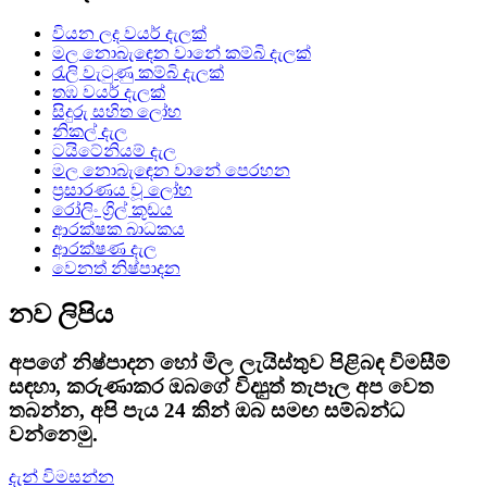
වියන ලද වයර් දැලක්
මල නොබැඳෙන වානේ කම්බි දැලක්
රැලි වැටුණු කම්බි දැලක්
තඹ වයර් දැලක්
සිදුරු සහිත ලෝහ
නිකල් දැල
ටයිටේනියම් දැල
මල නොබැඳෙන වානේ පෙරහන
ප්‍රසාරණය වූ ලෝහ
රෝලිං ග්‍රිල් කූඩය
ආරක්ෂක බාධකය
ආරක්ෂණ දැල
වෙනත් නිෂ්පාදන
නව ලිපිය
අපගේ නිෂ්පාදන හෝ මිල ලැයිස්තුව පිළිබඳ විමසීම්
සඳහා, කරුණාකර ඔබගේ විද්‍යුත් තැපෑල අප වෙත
තබන්න, අපි පැය 24 කින් ඔබ සමඟ සම්බන්ධ
වන්නෙමු.
දැන් විමසන්න