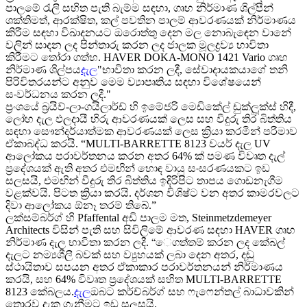
පාලමේ රැලි සහිත පැති බැම්ම සඳහා, ගෘහ නිර්මාණ ශිල්පීන්
ශක්තිමත්, ආරක්ෂිත, කල් පවතින පාලම් ආවරණයක් නිර්මාණය
කිරීම සඳහා විඛාදනයට ඔරොත්තු දෙන මල නොබැඳෙන වානේ
වලින් සාදන ලද පින්තාරු කරන ලද ජාලක මූලද්‍රව්‍ය භාවිතා
කිරීමට තෝරා ගත්හ. HAVER DOKA-MONO 1421 Vario ගෘහ
නිර්මාණ ශිල්පය
දැල
"භාවිතා කරන ලදී, සේවාදායකයාගේ තනි
පිරිවිතරයන්ට අනුව මෙම ව්‍යාපෘතිය සඳහා විශේෂයෙන්
සංවර්ධනය කරන ලදී."
ප්‍රංශයේ බ්‍රයිව්-ලා-ගයිලාර්ඩ් හි ඉමේජරි මෙඩිකේල් ඩුක්ලූක්ස් හිදී,
ලෝහ දැල ඵලදායී හිරු ආවරණයක් ලෙස සහ වීදුරු තිර බිත්තිය
සඳහා සෞන්දර්යාත්මක ආවරණයක් ලෙස ක්‍රියා කරමින් පරිමාව
ඒකාබද්ධ කරයි. “MULTI-BARRETTE 8123 වයර් දැල UV
ආලෝකය පරාවර්තනය කරන අතර 64% ක් පමණ විවෘත දැල්
ප්‍රදේශයක් ඇති අතර එමඟින් හොඳ වායු සංසරණයකට ඉඩ
සලසයි, එමඟින් වීදුරු තිර බිත්තිය ඉදිරිපිට තාපය ගොඩනැගීම
වළක්වයි. පිටත ක්‍රියා කරයි. දර්ශන විශිෂ්ට වන අතර කාමරවලට
දිවා ආලෝකය ඕනෑ තරම් තිබේ.”
ලක්සම්බර්ග් හි Pfaffental අඩි පාලම මත, Steinmetzdemeyer
Architects විසින් පැති සහ සිවිලිමේ ආවරණ සඳහා HAVER ගෘහ
නිර්මාණ දැල භාවිතා කරන ලදී. “ෙගත්තම් කරන ලද කේබල්
දැලට නම්‍යශීලී බවක් සහ ව්‍යුහයක් ලබා දෙන අතර, දඬු
ස්ථායිතාව සපයන අතර ඒකාකාර පරාවර්තනයන් නිර්මාණය
කරයි, සහ 64% විවෘත ප්‍රදේශයක් සහිත MULTI-BARRETTE
8123 කේබලය.
දැල
ඔබට කර්ච්බර්ග් සහ ෆැෆෙන්තල් බාධාවකින්
තොරව දැක ගැනීමට ඉඩ සලසයි.