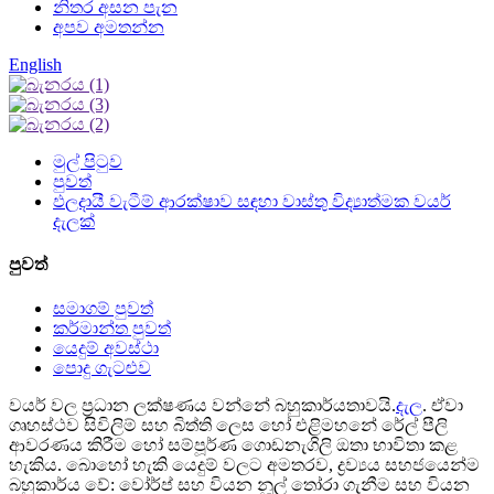
නිතර අසන පැන
අපව අමතන්න
English
මුල් පිටුව
පුවත්
ඵලදායී වැටීම් ආරක්ෂාව සඳහා වාස්තු විද්‍යාත්මක වයර්
දැලක්
පුවත්
සමාගම් පුවත්
කර්මාන්ත පුවත්
යෙදුම් අවස්ථා
පොදු ගැටළුව
වයර් වල ප්‍රධාන ලක්ෂණය වන්නේ බහුකාර්යතාවයි.
දැල
. ඒවා
ගෘහස්ථව සිවිලිම් සහ බිත්ති ලෙස හෝ එළිමහනේ රේල් පීලි
ආවරණය කිරීම හෝ සම්පූර්ණ ගොඩනැගිලි ඔතා භාවිතා කළ
හැකිය. බොහෝ හැකි යෙදුම් වලට අමතරව, ද්‍රව්‍යය සහජයෙන්ම
බහුකාර්ය වේ: වෝර්ප් සහ වියන නූල් තෝරා ගැනීම සහ වියන