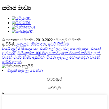
සමාජ මාධ්‍ය
© ප්‍රකාශන හිමිකම - 2010-2022 : සියලුම හිමිකම්
ඇවිරිණි.
උණුසුම් නිෂ්පාදන
,
අඩවි සිතියම
වයර් දැල් නිෂ්පාදකයා
,
වයර් දැල් දැල
,
මල නොබැඳෙන වානේ
දැල් රෙදි
,
මයික්‍රෝන 100 මල නොබැඳෙන වානේ කම්බි දැලක්
,
වානේ වයර් නිෂ්පාදකයින්
,
වියන ලද මල නොබැඳෙන වානේ
කම්බි දැලක්
,
විද්‍යුත් තැපෑල යවන්න
වට්ස්ඇප්
වෙචැට්
x