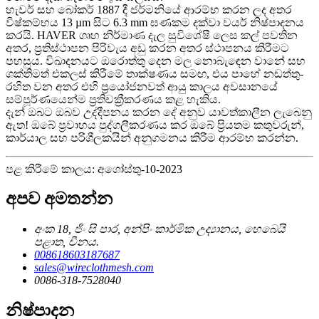
හැවර් සහ බෝකර් 1887 දී ජර්මනියේ ආරම්භ කරන ලද අතර
විෂ්කම්භය 13 µm සිට 6.3 mm ඝණකම දක්වා වයර් නිෂ්පාදනය
කරයි. HAVER ගෘහ නිර්මාණ දැල සුවිශේෂී ලෙස කල් පවතින
අතර, ප්‍රතිස්ථාපන පිරිවැය අඩු කරන අතර ස්ථාපනය කිරීමට
පහසුය. විඛාදනයට ඔරොත්තු දෙන මල නොබැඳෙන වානේ සහ
ශක්තිමත් එකලස් කිරීමේ තාක්ෂණය සමඟ, එය පාහේ නඩත්තු-
රහිත වන අතර එහි ප්‍රයෝජනවත් ආයු කාලය අවසානයේ
සම්පූර්ණයෙන්ම ප්‍රතිචක්‍රීකරණය කළ හැකිය.
දැන් ඔබට ඔබව උද්දීපනය කරන දේ අනුව යාවත්කාලීන ලැබෙනු
ඇත! ඔබේ ප්‍රවාහය පුද්ගලීකරණය කර ඔබේ ප්‍රියතම කතුවරුන්,
කාර්යාල සහ පරිශීලකයින් අනුගමනය කිරීම ආරම්භ කරන්න.
පළ කිරීමේ කාලය: අගෝස්තු-10-2023
අපව අමතන්න
අංක 18, ජිං සි පාර, අන්පිං කාර්මික උද්‍යානය, හෙබෙයි
පළාත, චීනය.
008618603187687
sales@wireclothmesh.com
0086-318-7528040
නිෂ්පාදන