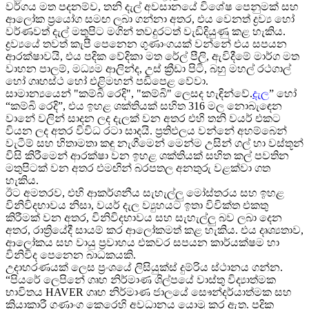
වර්ගය මත පදනම්ව, තනි දැල් අවසානයේ විශේෂ පෙනුමක් සහ
ආලෝක ප්‍රයෝග සමඟ ලබා ගන්නා අතර, එය වෙනත් ද්‍රව්‍ය හෝ
වර්ණවත් දැල් මතුපිට මගින් තවදුරටත් වැඩිදියුණු කළ හැකිය.
ද්‍රව්‍යයේ තවත් කැපී පෙනෙන ගුණාංගයක් වන්නේ එය සපයන
ආරක්ෂාවයි, එය පදික වේදිකා මත රේල් පීලි, ඇවිදීමේ මාර්ග මත
වාහන පාලම්, මධ්‍යම ආලින්ද, උස් ක්‍රීඩා පිටි, බහු මහල් රථගාල්
හෝ ගෘහස්ථ හෝ එළිමහන් පඩිපෙළ වේවා.
සාමාන්‍යයෙන් "කම්බි රෙදි", "කම්බි" ලෙසද හැඳින්වේ.
දැල
” හෝ
“කම්බි රෙදි”, එය ඉහළ ශක්තියක් සහිත 316 මල නොබැඳෙන
වානේ වලින් සාදන ලද දැලක් වන අතර එහි තනි වයර් එකට
වියන ලද අතර විවිධ රටා සාදයි. ප්‍රතිඵලය වන්නේ අහම්බෙන්
වැටීම් සහ හිතාමතා කඳු නැගීමෙන් මෙන්ම උසින් ගල් හා වස්තූන්
විසි කිරීමෙන් ආරක්ෂා වන ඉහළ ශක්තියක් සහිත කල් පවතින
මතුපිටක් වන අතර එමඟින් බරපතල අනතුරු වළක්වා ගත
හැකිය.
ඊට අමතරව, එහි ආකර්ශනීය සැහැල්ලු මෝස්තරය සහ ඉහළ
විනිවිදභාවය නිසා, වයර් දැල ව්‍යුහයට ඉතා විවික්ත එකතු
කිරීමක් වන අතර, විනිවිදභාවය සහ සැහැල්ලු බව ලබා දෙන
අතර, රාත්‍රියේදී සායම් කර ආලෝකමත් කළ හැකිය. එය දෘශ්‍යතාව,
ආලෝකය සහ වායු ප්‍රවාහය එකවර සපයන කාර්යක්ෂම හා
විනිවිද පෙනෙන බාධකයකි.
උදාහරණයක් ලෙස ප්‍රංශයේ ලිසියුක්ස් දුම්රිය ස්ථානය ගන්න.
“පියරේ ලෙපිනේ ගෘහ නිර්මාණ ශිල්පයේ වාස්තු විද්‍යාත්මක
භාවිතය HAVER ගෘහ නිර්මාණ ජාලයේ සෞන්දර්යාත්මක සහ
ක්‍රියාකාරී ගුණාංග කෙරෙහි අවධානය යොමු කර ඇත. පදික