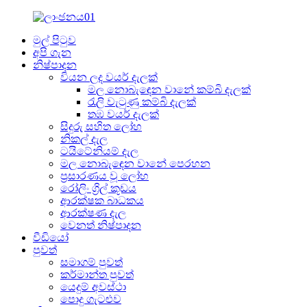
මුල් පිටුව
අපි ගැන
නිෂ්පාදන
වියන ලද වයර් දැලක්
මල නොබැඳෙන වානේ කම්බි දැලක්
රැලි වැටුණු කම්බි දැලක්
තඹ වයර් දැලක්
සිදුරු සහිත ලෝහ
නිකල් දැල
ටයිටේනියම් දැල
මල නොබැඳෙන වානේ පෙරහන
ප්‍රසාරණය වූ ලෝහ
රෝලිං ග්‍රිල් කූඩය
ආරක්ෂක බාධකය
ආරක්ෂණ දැල
වෙනත් නිෂ්පාදන
වීඩියෝ
පුවත්
සමාගම් පුවත්
කර්මාන්ත පුවත්
යෙදුම් අවස්ථා
පොදු ගැටළුව