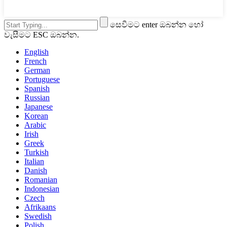
සෙවීමට enter ඔබන්න හෝ
වැසීමට ESC ඔබන්න.
English
French
German
Portuguese
Spanish
Russian
Japanese
Korean
Arabic
Irish
Greek
Turkish
Italian
Danish
Romanian
Indonesian
Czech
Afrikaans
Swedish
Polish