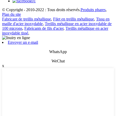
© Copyright - 2010-2022 : Tous droits réservés.
Produits phares
,
Plan du site
Fabricant de treillis métallique
,
Filet en treillis métallique
,
Tissu en
maille d'acier inoxydable
,
Treillis métallique en acier inoxydable de
100 microns
,
Fabricants de fils d'acier
,
Treillis métallique en acier
inoxydable tissé
,
Envoyer un e-mail
WhatsApp
WeChat
x