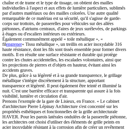
chaîne et de trame et le type de tissage, on obtient des mailles
individuelles à l'aspect et aux effets de lumière particuliers, sublimés
par d'autres matériaux ou des mailles colorées. Une autre qualité
remarquable de ce matériau est sa sécurité, qu'il s'agisse de garde-
corps sur trottoirs, de passerelles pour véhicules sur des allées
piétonnes, d'atriums centraux, d'aires de jeux surélevées, de parkings
à étages ou d'escaliers intérieurs ou extérieurs.
Également communément appelé « toile métallique », «
fil
engrener
« Tissu métallique », un treillis en acier inoxydable 316
haute résistance, dont les fils sont tissés ensemble pour former divers
motifs. Il en résulte une surface résistante et durable qui protège
contre les chutes accidentelles, les escalades volontaires, ainsi que
les projections de pierres et d'objets en hauteur, évitant ainsi les
accidents graves.
De plus, grâce à sa légèreté et à sa grande transparence, le grillage
métallique s'intègre discrètement à la structure, apportant
transparence et légèreté. Il peut également être teinté et illuminé la
nuit. C'est une barrière efficace et transparente qui assure à la fois
visibilité, lumière et circulation d'air.
Prenons l'exemple de la gare de Lisieux, en France. « Le cabinet
d'architecture Pierre Lépinay Architecture s'est concentré sur les
propriétés esthétiques et fonctionnelles de la grille architecturale
HAVER. Pour les parois latérales ondulées de la passerelle piétonne,
les architectes ont choisi d'utiliser des éléments de grille peints en
acier inoxydable résistant à la corrosion afin de créer un revêtement