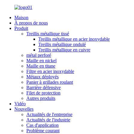
Maison
À propos de nous
Produit
Treillis métallique tissé
Treillis métallique en acier inoxydable
Treillis métallique ondulé
Treillis métallique en cuivre
métal perforé
Maille en nickel
Maille en titane
Filtre en acier inoxydable
Métaux déployés
Panier à grillades roulant
Barrière défensive
Filet de protection
Autres produits
Vidéo
Nouvelles
Actualités de l'entreprise
Actualités de l'industrie
Cas d'application
Problème courant