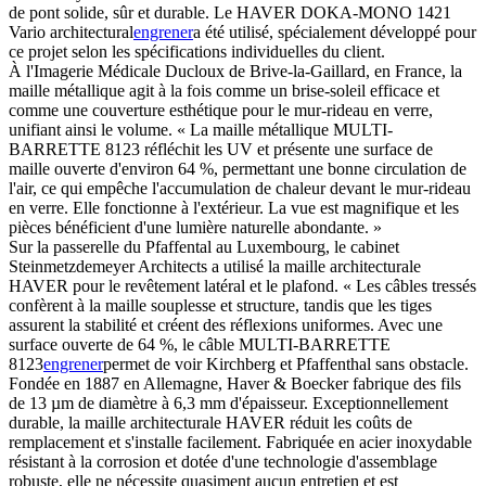
de pont solide, sûr et durable. Le HAVER DOKA-MONO 1421
Vario architectural
engrener
a été utilisé, spécialement développé pour
ce projet selon les spécifications individuelles du client.
À l'Imagerie Médicale Ducloux de Brive-la-Gaillard, en France, la
maille métallique agit à la fois comme un brise-soleil efficace et
comme une couverture esthétique pour le mur-rideau en verre,
unifiant ainsi le volume. « La maille métallique MULTI-
BARRETTE 8123 réfléchit les UV et présente une surface de
maille ouverte d'environ 64 %, permettant une bonne circulation de
l'air, ce qui empêche l'accumulation de chaleur devant le mur-rideau
en verre. Elle fonctionne à l'extérieur. La vue est magnifique et les
pièces bénéficient d'une lumière naturelle abondante. »
Sur la passerelle du Pfaffental au Luxembourg, le cabinet
Steinmetzdemeyer Architects a utilisé la maille architecturale
HAVER pour le revêtement latéral et le plafond. « Les câbles tressés
confèrent à la maille souplesse et structure, tandis que les tiges
assurent la stabilité et créent des réflexions uniformes. Avec une
surface ouverte de 64 %, le câble MULTI-BARRETTE
8123
engrener
permet de voir Kirchberg et Pfaffenthal sans obstacle.
Fondée en 1887 en Allemagne, Haver & Boecker fabrique des fils
de 13 µm de diamètre à 6,3 mm d'épaisseur. Exceptionnellement
durable, la maille architecturale HAVER réduit les coûts de
remplacement et s'installe facilement. Fabriquée en acier inoxydable
résistant à la corrosion et dotée d'une technologie d'assemblage
robuste, elle ne nécessite quasiment aucun entretien et est