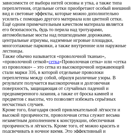
зависимости от выбора нитей основы и утка, а также типа
переплетения, отдельные сетки приобретают особый внешний
вид и световые эффекты, которые можно дополнительно
усилить с помощью другого материала или цветной сетки.
Ещё одним примечательным качеством материала является
его безопасность, будь то перила над тротуарами,
автомобильные мосты над пешеходными дорожками,
центральные атриумы, надземные игровые площадки,
многоэтажные парковки, а также внутренние или наружные
лестницы.
Также обычно называется «проволочной тканью»,
«проволочной сеткой»
сетка
«Проволочная сетка» или «сетка
из проволоки» – это сетка из высокопрочной нержавеющей
стали марки 316, в которой отдельные проволоки
переплетены между собой, образуя различные узоры. В
результате получается высокопрочная и долговечная
поверхность, защищающая от случайных падений и
преднамеренного лазания, а также от броска камней и
предметов с высоты, что позволяет избежать серьёзных
несчастных случаев.
Кроме того, благодаря своей привлекательной лёгкости и
высокой прозрачности, проволочная сетка служит весьма
незаметным дополнением к конструкции, обеспечивая
прозрачность и лёгкость. Кроме того, её можно красить и
подсвечивать в ночное время. Это эффективный и