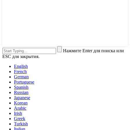
Нажмите Enter для поиска или
ESC для закрытия.
English
French
German
Portuguese
Spanish
Russian
Japanese
Korean
Arabic
Irish
Greek
Turkish
Italian