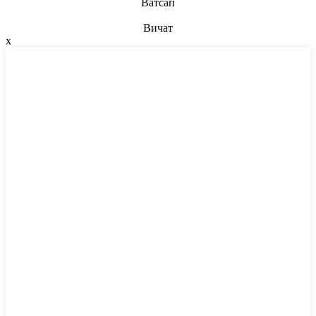
Ватсап
Вичат
x