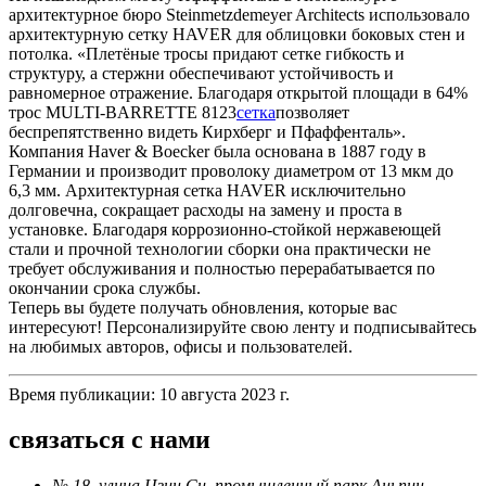
архитектурное бюро Steinmetzdemeyer Architects использовало
архитектурную сетку HAVER для облицовки боковых стен и
потолка. «Плетёные тросы придают сетке гибкость и
структуру, а стержни обеспечивают устойчивость и
равномерное отражение. Благодаря открытой площади в 64%
трос MULTI-BARRETTE 8123
сетка
позволяет
беспрепятственно видеть Кирхберг и Пфаффенталь».
Компания Haver & Boecker была основана в 1887 году в
Германии и производит проволоку диаметром от 13 мкм до
6,3 мм. Архитектурная сетка HAVER исключительно
долговечна, сокращает расходы на замену и проста в
установке. Благодаря коррозионно-стойкой нержавеющей
стали и прочной технологии сборки она практически не
требует обслуживания и полностью перерабатывается по
окончании срока службы.
Теперь вы будете получать обновления, которые вас
интересуют! Персонализируйте свою ленту и подписывайтесь
на любимых авторов, офисы и пользователей.
Время публикации: 10 августа 2023 г.
связаться с нами
№ 18, улица Цзин Си, промышленный парк Аньпин,