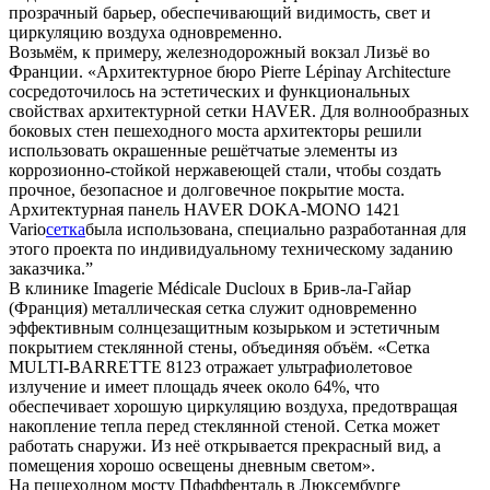
прозрачный барьер, обеспечивающий видимость, свет и
циркуляцию воздуха одновременно.
Возьмём, к примеру, железнодорожный вокзал Лизьё во
Франции. «Архитектурное бюро Pierre Lépinay Architecture
сосредоточилось на эстетических и функциональных
свойствах архитектурной сетки HAVER. Для волнообразных
боковых стен пешеходного моста архитекторы решили
использовать окрашенные решётчатые элементы из
коррозионно-стойкой нержавеющей стали, чтобы создать
прочное, безопасное и долговечное покрытие моста.
Архитектурная панель HAVER DOKA-MONO 1421
Vario
сетка
была использована, специально разработанная для
этого проекта по индивидуальному техническому заданию
заказчика.”
В клинике Imagerie Médicale Ducloux в Брив-ла-Гайар
(Франция) металлическая сетка служит одновременно
эффективным солнцезащитным козырьком и эстетичным
покрытием стеклянной стены, объединяя объём. «Сетка
MULTI-BARRETTE 8123 отражает ультрафиолетовое
излучение и имеет площадь ячеек около 64%, что
обеспечивает хорошую циркуляцию воздуха, предотвращая
накопление тепла перед стеклянной стеной. Сетка может
работать снаружи. Из неё открывается прекрасный вид, а
помещения хорошо освещены дневным светом».
На пешеходном мосту Пфаффенталь в Люксембурге