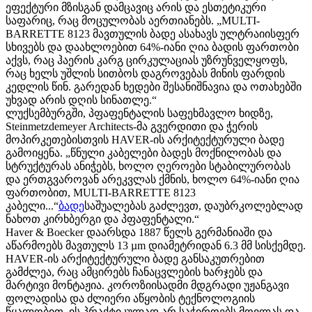
ეფექტური მზისგან დამცავიც არის და ესთეტიკური
საფარიც, რაც მოცულობას აერთიანებს. „MULTI-
BARRETTE 8123 მავთულის ბადე ასახავს ულტრაიისფერ
სხივებს და დაახლოებით 64%-იანი ღია ბადის ფართობი
აქვს, რაც ჰაერის კარგ ცირკულაციას უზრუნველყოფს,
რაც ხელს უშლის სითბოს დაგროვებას მინის ფარდის
კედლის წინ. გარედან ხედები შესანიშნავია და ოთახებში
უხვად არის დღის სინათლე.“
ლუქსემბურგში, პფაფენტალის საფეხმავლო ხიდზე,
Steinmetzdemeyer Architects-მა გვერდითი და ჭერის
მოპირკეთებისთვის HAVER-ის არქიტექტურული ბადე
გამოიყენა. „წნული კაბელები ბადეს მოქნილობას და
სტრუქტურას ანიჭებს, ხოლო ღეროები სტაბილურობას
და ერთგვაროვან არეკვლას ქმნის, ხოლო 64%-იანი ღია
ფართობით, MULTI-BARRETTE 8123
კაბელი...“
ბადე
საშუალებას გაძლევთ, დაუბრკოლებლად
ნახოთ კირხბერგი და პფაფენტალი.“
Haver & Boecker დაარსდა 1887 წელს გერმანიაში და
აწარმოებს მავთულს 13 µm დიამეტრიდან 6.3 მმ სისქემდე.
HAVER-ის არქიტექტურული ბადე განსაკუთრებით
გამძლეა, რაც ამცირებს ჩანაცვლების ხარჯებს და
მარტივი მონტაჟია. კოროზიისადმი მდგრადი უჟანგავი
ფოლადისა და ძლიერი აწყობის ტექნოლოგიის
წყალობით, ის პრაქტიკულად არ საჭიროებს მოვლას და