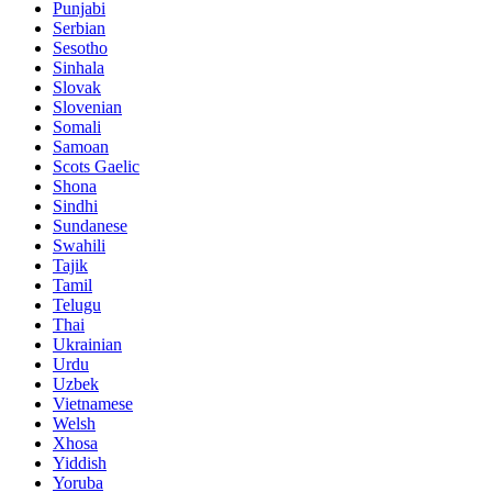
Punjabi
Serbian
Sesotho
Sinhala
Slovak
Slovenian
Somali
Samoan
Scots Gaelic
Shona
Sindhi
Sundanese
Swahili
Tajik
Tamil
Telugu
Thai
Ukrainian
Urdu
Uzbek
Vietnamese
Welsh
Xhosa
Yiddish
Yoruba