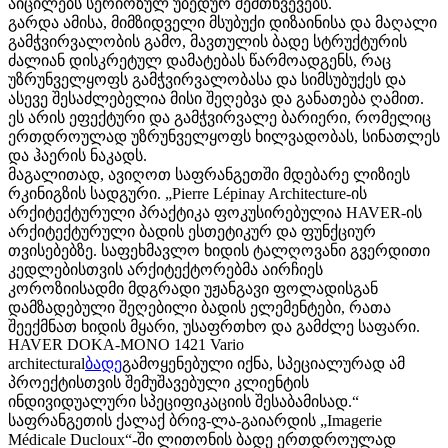
აიცილებს სერიოზულ უბედურ შემთხვევებს.
გარდა ამისა, მიმზიდველი მსუბუქი დიზაინისა და მაღალი
გამჭვირვალობის გამო, მავთულის ბადე სტრუქტურის
ძალიან დისკრეტულ დამატებას წარმოადგენს, რაც
უზრუნველყოფს გამჭვირვალობასა და სიმსუბუქეს და
ასევე შესაძლებელია მისი შეღებვა და განათება ღამით.
ეს არის ეფექტური და გამჭვირვალე ბარიერი, რომელიც
ერთდროულად უზრუნველყოფს ხილვადობას, სინათლეს
და ჰაერის ნაკადს.
მაგალითად, ავიღოთ საფრანგეთში მდებარე ლიზიეს
რკინიგზის სადგური. „Pierre Lépinay Architecture-ის
არქიტექტურული პრაქტიკა ფოკუსირებულია HAVER-ის
არქიტექტურული ბადის ესთეტიკურ და ფუნქციურ
თვისებებზე. საფეხმავლო ხიდის ტალღოვანი გვერდითი
კედლებისთვის არქიტექტორებმა აირჩიეს
კოროზიისადმი მდგრადი უჟანგავი ფოლადისგან
დამზადებული შეღებილი ბადის ელემენტები, რათა
შეექმნათ ხიდის მყარი, უსაფრთხო და გამძლე საფარი.
HAVER DOKA-MONO 1421 Vario
architectural
ბადე
გამოყენებული იქნა, სპეციალურად ამ
პროექტისთვის შემუშავებული კლიენტის
ინდივიდუალური სპეციფიკაციის შესაბამისად.“
საფრანგეთის ქალაქ ბრივ-ლა-გაიარდის „Imagerie
Médicale Ducloux“-ში ლითონის ბადე ერთდროულად