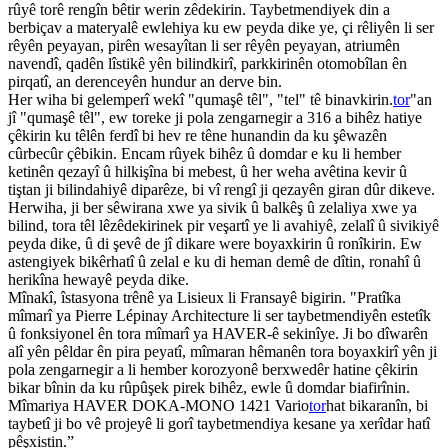
rûyê torê rengîn bêtir werin zêdekirin. Taybetmendiyek din a
berbiçav a materyalê ewlehiya ku ew peyda dike ye, çi rêliyên li ser
rêyên peyayan, pirên wesayîtan li ser rêyên peyayan, atriumên
navendî, qadên lîstikê yên bilindkirî, parkkirinên otomobîlan ên
pirqatî, an derenceyên hundur an derve bin.
Her wiha bi gelemperî wekî "qumaşê têl", "tel" tê binavkirin.
tor
"an
jî "qumaşê têl", ew toreke ji pola zengarnegir a 316 a bihêz hatiye
çêkirin ku têlên ferdî bi hev re têne hunandin da ku şêwazên
cûrbecûr çêbikin. Encam rûyek bihêz û domdar e ku li hember
ketinên qezayî û hilkişîna bi mebest, û her weha avêtina kevir û
tiştan ji bilindahiyê diparêze, bi vî rengî ji qezayên giran dûr dikeve.
Herwiha, ji ber sêwirana xwe ya sivik û balkêş û zelaliya xwe ya
bilind, tora têl lêzêdekirinek pir veşartî ye li avahiyê, zelalî û sivikiyê
peyda dike, û di şevê de jî dikare were boyaxkirin û ronîkirin. Ew
astengiyek bikêrhatî û zelal e ku di heman demê de dîtin, ronahî û
herikîna hewayê peyda dike.
Mînakî, îstasyona trênê ya Lisieux li Fransayê bigirin. "Pratîka
mîmarî ya Pierre Lépinay Architecture li ser taybetmendiyên estetîk
û fonksiyonel ên tora mîmarî ya HAVER-ê sekinîye. Ji bo dîwarên
alî yên pêldar ên pira peyatî, mîmaran hêmanên tora boyaxkirî yên ji
pola zengarnegir a li hember korozyonê berxwedêr hatine çêkirin
bikar bînin da ku rûpûşek pirek bihêz, ewle û domdar biafirînin.
Mîmariya HAVER DOKA-MONO 1421 Vario
tor
hat bikaranîn, bi
taybetî ji bo vê projeyê li gorî taybetmendiya kesane ya xerîdar hatî
pêşxistin.”