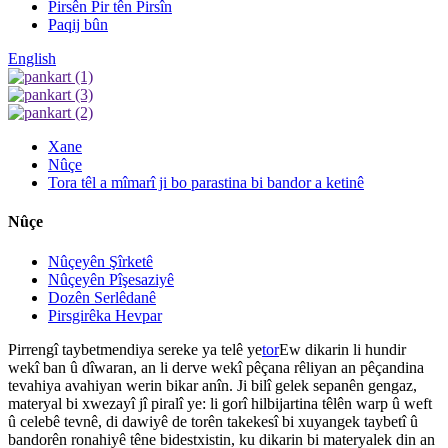
Pirsên Pir tên Pirsîn
Paqij bûn
English
Xane
Nûçe
Tora têl a mîmarî ji bo parastina bi bandor a ketinê
Nûçe
Nûçeyên Şîrketê
Nûçeyên Pîşesaziyê
Dozên Serlêdanê
Pirsgirêka Hevpar
Pirrengî taybetmendiya sereke ya telê ye
tor
Ew dikarin li hundir
wekî ban û dîwaran, an li derve wekî pêçana rêliyan an pêçandina
tevahiya avahiyan werin bikar anîn. Ji bilî gelek sepanên gengaz,
materyal bi xwezayî jî piralî ye: li gorî hilbijartina têlên warp û weft
û celebê tevnê, di dawiyê de torên takekesî bi xuyangek taybetî û
bandorên ronahiyê têne bidestxistin, ku dikarin bi materyalek din an