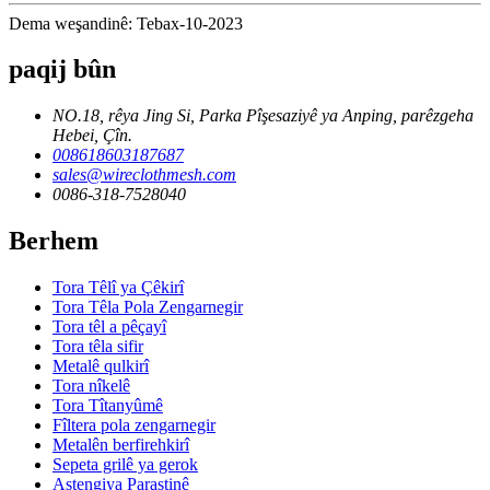
Dema weşandinê: Tebax-10-2023
paqij bûn
NO.18, rêya Jing Si, Parka Pîşesaziyê ya Anping, parêzgeha
Hebei, Çîn.
008618603187687
sales@wireclothmesh.com
0086-318-7528040
Berhem
Tora Têlî ya Çêkirî
Tora Têla Pola Zengarnegir
Tora têl a pêçayî
Tora têla sifir
Metalê qulkirî
Tora nîkelê
Tora Tîtanyûmê
Fîltera pola zengarnegir
Metalên berfirehkirî
Sepeta grilê ya gerok
Astengiya Parastinê