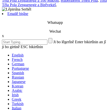
Têla Pola Zengarnegir a 100 Mîkron
,
Hilberînerên Têlên Pola
,
Tora
Têla Pola Zengarnegir a Birêvekirî
,
Emailê bişîne
Whatsapp
Wechat
x
Ji bo lêgerînê Enter bikirtînin an jî
ji bo girtinê ESC bikirtînin
English
French
German
Portuguese
Spanish
Russian
Japanese
Korean
Arabic
Irish
Greek
Turkish
Italian