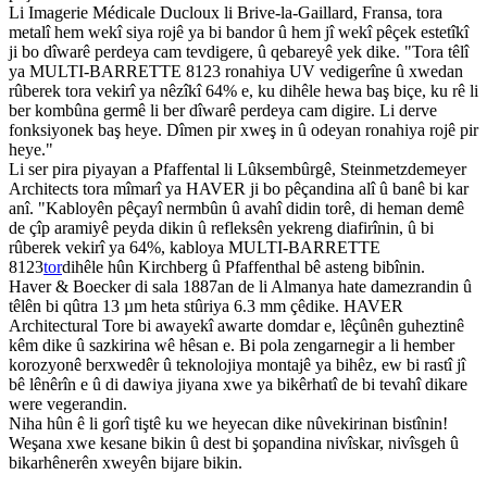
Li Imagerie Médicale Ducloux li Brive-la-Gaillard, Fransa, tora
metalî hem wekî siya rojê ya bi bandor û hem jî wekî pêçek estetîkî
ji bo dîwarê perdeya cam tevdigere, û qebareyê yek dike. "Tora têlî
ya MULTI-BARRETTE 8123 ronahiya UV vedigerîne û xwedan
rûberek tora vekirî ya nêzîkî 64% e, ku dihêle hewa baş biçe, ku rê li
ber kombûna germê li ber dîwarê perdeya cam digire. Li derve
fonksiyonek baş heye. Dîmen pir xweş in û odeyan ronahiya rojê pir
heye."
Li ser pira piyayan a Pfaffental li Lûksembûrgê, Steinmetzdemeyer
Architects tora mîmarî ya HAVER ji bo pêçandina alî û banê bi kar
anî. "Kabloyên pêçayî nermbûn û avahî didin torê, di heman demê
de çîp aramiyê peyda dikin û refleksên yekreng diafirînin, û bi
rûberek vekirî ya 64%, kabloya MULTI-BARRETTE
8123
tor
dihêle hûn Kirchberg û Pfaffenthal bê asteng bibînin.
Haver & Boecker di sala 1887an de li Almanya hate damezrandin û
têlên bi qûtra 13 µm heta stûriya 6.3 mm çêdike. HAVER
Architectural Tore bi awayekî awarte domdar e, lêçûnên guheztinê
kêm dike û sazkirina wê hêsan e. Bi pola zengarnegir a li hember
korozyonê berxwedêr û teknolojiya montajê ya bihêz, ew bi rastî jî
bê lênêrîn e û di dawiya jiyana xwe ya bikêrhatî de bi tevahî dikare
were vegerandin.
Niha hûn ê li gorî tiştê ku we heyecan dike nûvekirinan bistînin!
Weşana xwe kesane bikin û dest bi şopandina nivîskar, nivîsgeh û
bikarhênerên xweyên bijare bikin.