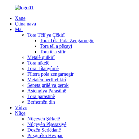
Xane
Çûna nava
Mal
Tora Têlî ya Çêkirî
Tora Têla Pola Zengarnegir
Tora têl a pêçayî
Tora têla sifir
Metalê qulkirî
Tora nîkelê
Tora Tîtanyûmê
Fîltera pola zengarnegir
Metalên berfirehkirî
Sepeta grilê ya gerok
Astengiya Parastinê
Tora parastinê
Berhemên din
Vîdyo
Nûçe
Nûçeyên Şîrketê
Nûçeyên Pîşesaziyê
Dozên Serlêdanê
Pirsgirêka Hevpar