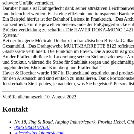
schwere Unfälle vermeidet.
Darüber hinaus ist Drahtgeflecht dank seiner attraktiven Leichtbauwe
und beleuchtet werden. Es ist eine effiziente und transparente Barriere,
Ein Beispiel hierfür ist der Bahnhof Lisieux in Frankreich. „Das Arc
konzentriert. Für die gewellten Seitenwände der Fußgängerbrücke ents
Brückenverkleidung zu schaffen. Die HAVER DOKA-MONO 1421 Va
System.“
Bei der Imagerie Médicale Ducloux im französischen Brive-la-Gaillard
Gesamtbild. „Das Drahtgewebe MULTI-BARRETTE 8123 reflektiert UV-
Glasfassade verhindert. Die Funktion im Freien. Die Aussicht ist groß
An der Pfaffentalbrücke in Luxemburg setzten Steinmetzdemeyer Arc
und Struktur, während die Stäbe für Stabilität sorgen und gleichm
ungehinderten Blick auf Kirchberg und Pfaffenthal.“
Haver & Boecker wurde 1887 in Deutschland gegründet und produzi
für den Austausch und sind einfach zu installieren. Dank korrosions
Jetzt erhalten Sie Updates, je nachdem, was Sie begeistert! Personali
Veröffentlichungszeit: 10. August 2023
Kontakt
Nr. 18, Jing Si Road, Anping Industriepark, Provinz Hebei, Ch
008618603187687
sales@wireclothmesh.com