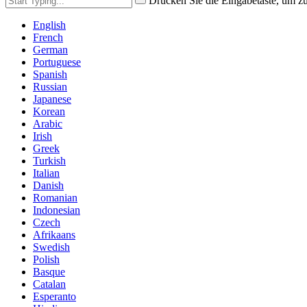
Drücken Sie die Eingabetaste, um z
English
French
German
Portuguese
Spanish
Russian
Japanese
Korean
Arabic
Irish
Greek
Turkish
Italian
Danish
Romanian
Indonesian
Czech
Afrikaans
Swedish
Polish
Basque
Catalan
Esperanto