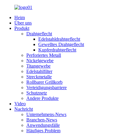
Heim
Über uns
Produkt
Drahtgeflecht
Edelstahldrahtgeflecht
Gewelltes Drahtgeflecht
Kupferdrahtgeflecht
Perforiertes Metall
Nickelgewebe
Titangewebe
Edelstahlfilter
Streckmetalle
Rollbarer Grillkorb
Verteidigungsbarriere
Schutznetz
Andere Produkte
Video
Nachricht
Unternehmens-News
Branchen-News
Anwendungsfälle
Häufiges Problem