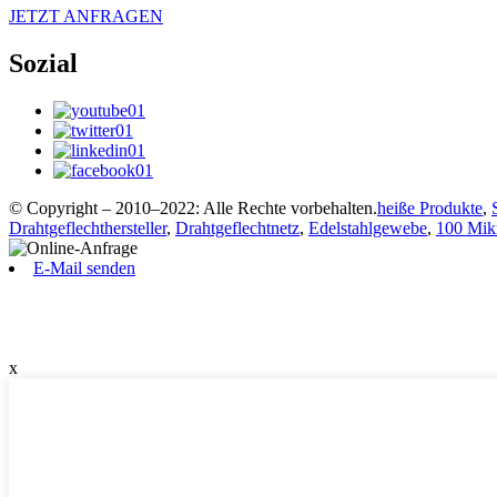
JETZT ANFRAGEN
Sozial
© Copyright – 2010–2022: Alle Rechte vorbehalten.
heiße Produkte
,
Drahtgeflechthersteller
,
Drahtgeflechtnetz
,
Edelstahlgewebe
,
100 Mikr
E-Mail senden
x