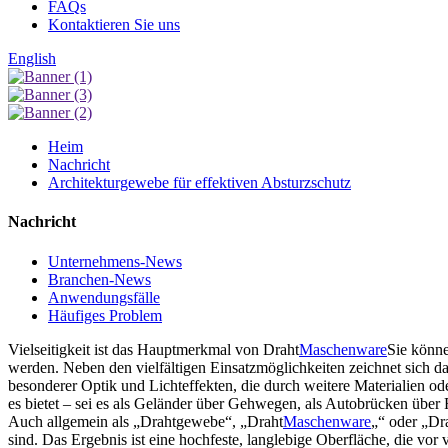
FAQs
Kontaktieren Sie uns
English
Heim
Nachricht
Architekturgewebe für effektiven Absturzschutz
Nachricht
Unternehmens-News
Branchen-News
Anwendungsfälle
Häufiges Problem
Vielseitigkeit ist das Hauptmerkmal von Draht
Maschenware
Sie könn
werden. Neben den vielfältigen Einsatzmöglichkeiten zeichnet sich da
besonderer Optik und Lichteffekten, die durch weitere Materialien od
es bietet – sei es als Geländer über Gehwegen, als Autobrücken über
Auch allgemein als „Drahtgewebe“, „Draht
Maschenware
„“ oder „Dr
sind. Das Ergebnis ist eine hochfeste, langlebige Oberfläche, die v