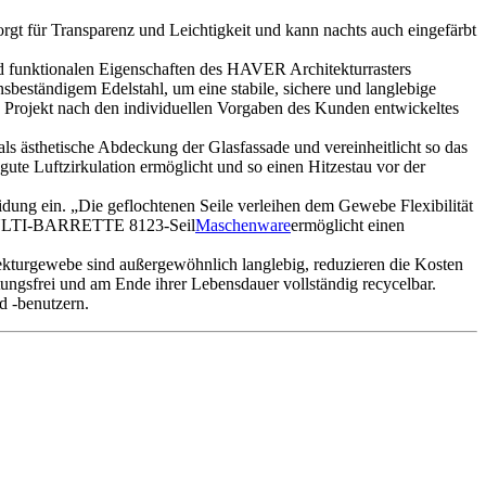
orgt für Transparenz und Leichtigkeit und kann nachts auch eingefärbt
 und funktionalen Eigenschaften des HAVER Architekturrasters
sbeständigem Edelstahl, um eine stabile, sichere und langlebige
s Projekt nach den individuellen Vorgaben des Kunden entwickeltes
ls ästhetische Abdeckung der Glasfassade und vereinheitlicht so das
 Luftzirkulation ermöglicht und so einen Hitzestau vor der
ung ein. „Die geflochtenen Seile verleihen dem Gewebe Flexibilität
as MULTI-BARRETTE 8123-Seil
Maschenware
ermöglicht einen
turgewebe sind außergewöhnlich langlebig, reduzieren die Kosten
tungsfrei und am Ende ihrer Lebensdauer vollständig recycelbar.
nd -benutzern.