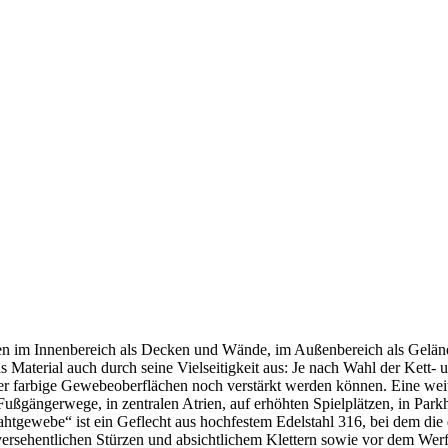
en im Innenbereich als Decken und Wände, im Außenbereich als Gelän
s Material auch durch seine Vielseitigkeit aus: Je nach Wahl der Kett
er farbige Gewebeoberflächen noch verstärkt werden können. Eine weite
 Fußgängerwege, in zentralen Atrien, auf erhöhten Spielplätzen, in Par
ahtgewebe“ ist ein Geflecht aus hochfestem Edelstahl 316, bei dem di
or versehentlichen Stürzen und absichtlichem Klettern sowie vor dem W