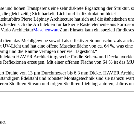
ise und hohen Transparenz eine sehr diskrete Ergänzung der Struktur, s
 die gleichzeitig Sichtbarkeit, Licht und Luftzirkulation bietet.
hitekturbüro Pierre Lépinay Architecture hat sich auf die ästhetischen
chieden sich die Architekten für lackierte Rasterelemente aus korrosion
rio Architektur
Maschenware
Zum Einsatz kam ein speziell für diese
 dient das Metallgewebe sowohl als effektiver Sonnenschutz als auch a
Licht und hat eine offene Maschenfläche von ca. 64 %, was eine gute
artig und die Räume verfügen über viel Tageslicht.“
hitekten HAVER Architekturgewebe für die Seiten- und Deckenverkleid
äßige Reflexionen erzeugen. Mit einer offenen Fläche von 64 % ist d
ert Drähte von 13 µm Durchmesser bis 6,3 mm Dicke. HAVER Architek
beständigem Edelstahl und robuster Montagetechnik sind sie nahezu war
sieren Sie Ihren Stream und folgen Sie Ihren Lieblingsautoren, -büros u
ina.