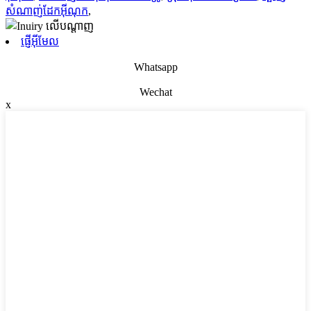
សំណាញ់ដែកអ៊ីណុក
,
ផ្ញើអ៊ីមែល
Whatsapp
Wechat
x