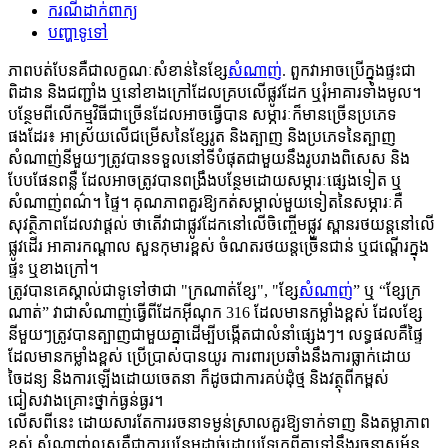
ករណីដាក់ពាក្យ
បញ្ហាទូទៅ
ភាពបត់បែនគឺជាលក្ខណៈសំខាន់នៃខ្សែ
សំណាញ់
. ពួកវាអាចប្រើក្នុងផ្ទះជា
ពិដាន និងជញ្ជាំង ឬនៅខាងក្រៅដែលគ្របលើផ្លូវដែក ឬរុំអាគារទាំងមូល។
បន្ថែមពីលើកម្មវិធីជាច្រើនដែលអាចធ្វើបាន សម្ភារៈក៏មានច្រើនប្រភេទ
ផងដែរ៖ អាស្រ័យលើជម្រើសនៃខ្សែរូត និងត្បាញ និងប្រភេទនៃត្បាញ
សំណាញ់នីមួយៗត្រូវបានទទួលនៅទីបំផុតជាមួយនឹងរូបរាងពិសេស និង
បែបផែនពន្លឺ ដែលអាចត្រូវបានពង្រឹងបន្ថែមដោយសម្ភារៈផ្សេងទៀត ឬ
សំណាញ់ពណ៌។ ផ្ទៃ។ គុណភាពគួរឱ្យកត់សម្គាល់មួយទៀតនៃសម្ភារៈគឺ
សុវត្ថិភាពដែលវាផ្តល់ ថាតើវាជាផ្លូវដែកនៅលើចិញ្ចើមផ្លូវ ស្ពានរថយន្តនៅលើ
ផ្លូវដើរ អាគារកណ្តាល សួនកុមារខ្ពស់ ចំណតរថយន្តច្រើនជាន់ ឬជណ្តើរក្នុង
ផ្ទះ ឬខាងក្រៅ។
ត្រូវបានគេស្គាល់ជាទូទៅថាជា "ក្រណាត់ខ្សែ", "ខ្សែ
សំណាញ់
” ឬ “ខ្សែក្រ
ណាត់” វាជាសំណាញ់ធ្វើពីដែកអ៊ីណុក 316 ដែលមានកម្លាំងខ្ពស់ ដែលខ្សែ
នីមួយៗត្រូវបានត្បាញជាមួយគ្នាដើម្បីបង្កើតជាលំនាំផ្សេងៗ។ លទ្ធផលគឺផ្ទៃ
ដែលមានកម្លាំងខ្ពស់ ប្រើប្រាស់បានយូរ ការពារប្រឆាំងនឹងការធ្លាក់ដោយ
ចៃដន្យ និងការឡើងដោយចេតនា ក៏ដូចជាការគប់ដុំថ្ម និងវត្ថុពីកម្ពស់
ជៀសវាងគ្រោះថ្នាក់ធ្ងន់ធ្ងរ។
លើសពីនេះ ដោយសារតែការរចនាទម្ងន់ស្រាលគួរឱ្យទាក់ទាញ និងតម្លាភាព
ខ្ពស់ សំណាញ់លួសគឺជាការបន្ថែមដាច់ដោយឡែកពីគ្នាទៅនឹងរចនាសម្ព័ន្ធ