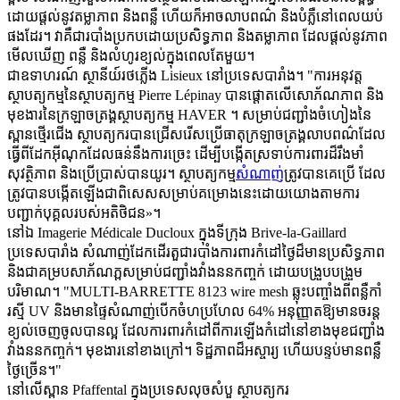
ដោយផ្តល់នូវតម្លាភាព និងពន្លឺ ហើយក៏អាចលាបពណ៌ និងបំភ្លឺនៅពេលយប់
ផងដែរ។ វាគឺជារបាំងប្រកបដោយប្រសិទ្ធភាព និងតម្លាភាព ដែលផ្តល់នូវភាព
មើលឃើញ ពន្លឺ និងលំហូរខ្យល់ក្នុងពេលតែមួយ។
ជាឧទាហរណ៍ ស្ថានីយ៍រថភ្លើង Lisieux នៅប្រទេសបារាំង។ "ការអនុវត្ត
ស្ថាបត្យកម្មនៃស្ថាបត្យកម្ម Pierre Lépinay បានផ្តោតលើសោភ័ណភាព និង
មុខងារនៃក្រឡាចត្រង្គស្ថាបត្យកម្ម HAVER ។ សម្រាប់ជញ្ជាំងចំហៀងនៃ
ស្ពានថ្មើរជើង ស្ថាបត្យករបានជ្រើសរើសប្រើធាតុក្រឡាចត្រង្គលាបពណ៌ដែល
ធ្វើពីដែកអ៊ីណុកដែលធន់នឹងការច្រេះ ដើម្បីបង្កើតស្រទាប់ការពារដ៏រឹងមាំ
សុវត្ថិភាព និងប្រើប្រាស់បានយូរ។ ស្ថាបត្យកម្ម
សំណាញ់
ត្រូវ​បាន​គេ​ប្រើ ដែល​
ត្រូវ​បាន​បង្កើត​ឡើង​ជា​ពិសេស​សម្រាប់​គម្រោង​នេះ​ដោយ​យោង​តាម​ការ​
បញ្ជាក់​បុគ្គល​របស់​អតិថិជន»។
នៅឯ Imagerie Médicale Ducloux ក្នុងទីក្រុង Brive-la-Gaillard
ប្រទេសបារាំង សំណាញ់ដែកដើរតួជារបាំងការពារកំដៅថ្ងៃដ៏មានប្រសិទ្ធភាព
និងជាគម្របសាភ័ណភ្ពសម្រាប់ជញ្ជាំងវាំងននកញ្ចក់ ដោយបង្រួបបង្រួម
បរិមាណ។ "MULTI-BARRETTE 8123 wire mesh ឆ្លុះបញ្ចាំងពីពន្លឺកាំ
រស្មី UV និងមានផ្ទៃសំណាញ់បើកចំហប្រហែល 64% អនុញ្ញាតឱ្យមានចរន្ត
ខ្យល់ចេញចូលបានល្អ ដែលការពារកំដៅពីការឡើងកំដៅនៅខាងមុខជញ្ជាំង
វាំងននកញ្ចក់។ មុខងារនៅខាងក្រៅ។ ទិដ្ឋភាពដ៏អស្ចារ្យ ហើយបន្ទប់មានពន្លឺ
ថ្ងៃច្រើន។"
នៅលើស្ពាន Pfaffental ក្នុងប្រទេសលុចសំបួ ស្ថាបត្យករ