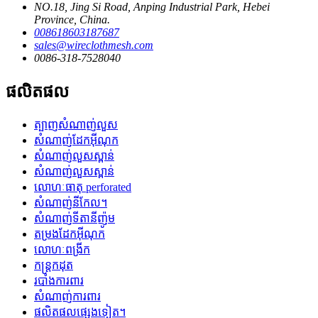
NO.18, Jing Si Road, Anping Industrial Park, Hebei
Province, China.
008618603187687
sales@wireclothmesh.com
0086-318-7528040
ផលិតផល
ត្បាញសំណាញ់លួស
សំណាញ់ដែកអ៊ីណុក
សំណាញ់លួសស្ពាន់
សំណាញ់លួសស្ពាន់
លោហៈធាតុ perforated
សំណាញ់នីកែល។
សំណាញ់ទីតានីញ៉ូម
តម្រងដែកអ៊ីណុក
លោហៈពង្រីក
កន្ត្រកដុត
របាំងការពារ
សំណាញ់ការពារ
ផលិតផលផ្សេងទៀត។