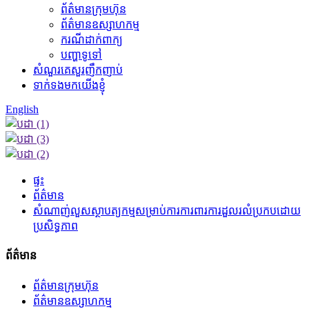
ព័ត៌មានក្រុមហ៊ុន
ព័ត៌មានឧស្សាហកម្ម
ករណីដាក់ពាក្យ
បញ្ហាទូទៅ
សំណួរគេសួរញឹកញាប់
ទាក់ទងមកយើងខ្ញុំ
English
ផ្ទះ
ព័ត៌មាន
សំណាញ់លួសស្ថាបត្យកម្មសម្រាប់ការការពារការដួលរលំប្រកបដោយ
ប្រសិទ្ធភាព
ព័ត៌មាន
ព័ត៌មានក្រុមហ៊ុន
ព័ត៌មានឧស្សាហកម្ម