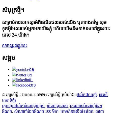
សំបុត្រថ្មី។
សម្រាប់ការសាកសួរអំពីផលិតផលរបស់យើង ឬតារាងតម្លៃ សូម
ទុកអ៊ីមែលរបស់អ្នកមកយើងខ្ញុំ ហើយយើងនឹងទាក់ទងទៅក្នុងរយៈ
ពេល 24 ម៉ោង។
សាកសួរឥឡូវនេះ
សង្គម
© រក្សាសិទ្ធិ - ២០១០-២០២២៖ រក្សាសិទ្ធិគ្រប់យ៉ាង។
ផលិតផលក្តៅ
,
ផែនទី
គេហទំព័រ
ក្រុមហ៊ុនផលិតសំណាញ់លួស
,
សំណាញ់លួស
,
ក្រណាត់សំណាញ់ដែក
អ៊ីណុក
,
សំណាញ់ដែកអ៊ីណុក 100 មីក្រូ
,
ក្រុមហ៊ុនផលិតខ្សែដែក
,
ត្បាញ