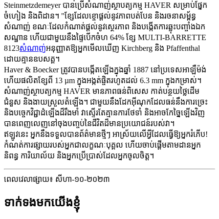
Steinmetzdemeyer បានប្រើសំណាញ់ស្ថាបត្យកម្ម HAVER សម្រាប់ផ្នែក
ចំហៀង និងពិដាន។ "ខ្សែដែលខ្ចោផ្តល់នូវភាពបត់បែន និងរចនាសម្ព័ន្ធ
សំណាញ់ ខណៈដែលកំណាត់ផ្តល់នូវស្ថេរភាព និងបង្កើតការឆ្លុះបញ្ចាំងឯក
សណ្ឋាន ហើយជាមួយនឹងផ្ទៃបើកចំហ 64% ខ្សែ MULTI-BARRETTE
8123
សំណាញ់
អនុញ្ញាតឱ្យអ្នកមើលឃើញ Kirchberg និង Pfaffenthal
ដោយគ្មានឧបសគ្គ។
Haver & Boecker ត្រូវបានបង្កើតឡើងក្នុងឆ្នាំ 1887 នៅប្រទេសអាឡឺម៉ង់
ហើយផលិតខ្សែពី 13 µm ក្នុងអង្កត់ផ្ចិតរហូតដល់ 6.3 mm ក្នុងកម្រាស់។
សំណាញ់ស្ថាបត្យកម្ម HAVER មានភាពធន់ពិសេស កាត់បន្ថយថ្លៃដើម
ជំនួស និងងាយស្រួលតំឡើង។ ជាមួយនឹងដែកអ៊ីណុកដែលធន់នឹងការច្រេះ
និងបច្ចេកវិជ្ជាដំឡើងដ៏រឹងមាំ វាស្ទើរតែគ្មានការថែទាំ និងអាចកែច្នៃឡើងវិញ
បានពេញលេញនៅចុងបញ្ចប់នៃជីវិតដ៏មានប្រយោជន៍របស់វា។
ឥឡូវនេះ អ្នកនឹងទទួលបានព័ត៌មានថ្មីៗ អាស្រ័យលើអ្វីដែលធ្វើឱ្យអ្នករំភើប!
កំណត់ការផ្សាយរបស់អ្នកជាលក្ខណៈបុគ្គល ហើយចាប់ផ្តើមតាមដានអ្នក
និពន្ធ ការិយាល័យ និងអ្នកប្រើប្រាស់ដែលអ្នកចូលចិត្ត។
ពេលវេលាផ្សាយ៖ សីហា-១០-២០២៣
ទាក់ទងមកយើងខ្ញុំ