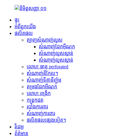
ផ្ទះ
អំពីពួកយើង
ផលិតផល
ត្បាញសំណាញ់លួស
សំណាញ់ដែកអ៊ីណុក
សំណាញ់លួសស្ពាន់
សំណាញ់លួសស្ពាន់
លោហៈធាតុ perforated
សំណាញ់នីកែល។
សំណាញ់ទីតានីញ៉ូម
តម្រងដែកអ៊ីណុក
លោហៈពង្រីក
កន្ត្រកដុត
របាំងការពារ
សំណាញ់ការពារ
ផលិតផលផ្សេងទៀត។
វីដេអូ
ព័ត៌មាន