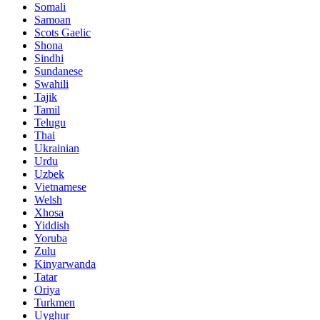
Somali
Samoan
Scots Gaelic
Shona
Sindhi
Sundanese
Swahili
Tajik
Tamil
Telugu
Thai
Ukrainian
Urdu
Uzbek
Vietnamese
Welsh
Xhosa
Yiddish
Yoruba
Zulu
Kinyarwanda
Tatar
Oriya
Turkmen
Uyghur