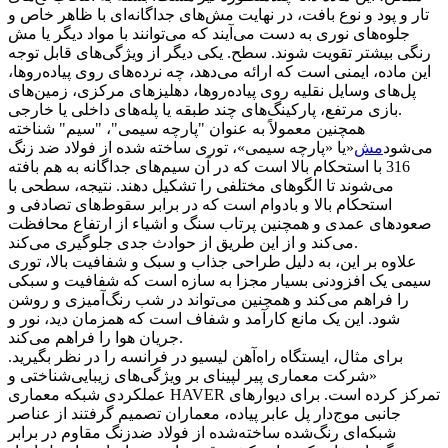
تار و پود و نوع بافت، در نهایت مش‌های جداگانه‌ای با ظاهر خاص و
جلوه‌های نوری به دست می‌آیند که می‌توانند با مواد دیگر یا مش
رنگی بیشتر تقویت شوند. سطح. یکی دیگر از ویژگی‌های قابل توجه
این ماده، ایمنی است که ارائه می‌دهد، چه نرده‌های روی پیاده‌روها،
پل‌های وسایل نقلیه روی پیاده‌روها، دهلیزهای مرکزی، زمین‌های
بازی مرتفع، پارکینگ‌های چند طبقه یا پله‌های داخلی یا خارجی.
همچنین معمولاً به عنوان "پارچه سیمی"، "سیم" شناخته
می‌شود
مش
«یا «پارچه سیمی»، توری ساخته شده از فولاد ضد زنگ
316 با استحکام بالا است که در آن سیم‌های جداگانه به هم بافته
می‌شوند تا الگوهای مختلفی را تشکیل دهند. نتیجه، سطحی با
استحکام بالا و بادوام است که در برابر سقوط‌های تصادفی و
صعودهای عمدی و همچنین پرتاب سنگ و اشیاء از ارتفاع محافظت
می‌کند و از این طریق از حوادث جدی جلوگیری می‌کند.
علاوه بر این، به دلیل طراحی جذاب و سبک و شفافیت بالا، توری
سیمی یک افزودنی بسیار مجزا به سازه است که شفافیت و سبکی
را فراهم می‌کند و همچنین می‌تواند در شب رنگ‌آمیزی و روشن
شود. این یک مانع کارآمد و شفاف است که همزمان دید، نور و
جریان هوا را فراهم می‌کند.
برای مثال، ایستگاه راه‌آهن لیسیو در فرانسه را در نظر بگیرید.
«شرکت معماری پیر لپینای بر ویژگی‌های زیبایی‌شناختی و
عملکردی شبکه معماری HAVER تمرکز کرده است. برای دیوارهای
جانبی موج‌دار پل عابر پیاده، معماران تصمیم گرفتند از عناصر
شبکه‌ای رنگ‌شده ساخته‌شده از فولاد ضدزنگ مقاوم در برابر