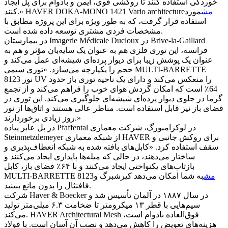
خوردگی استفاده کنند تا روکشی قوی، ایمن و بادوام برای پل ایجاد
مش
مورد
کنند.» HAVER DOKA-MONO 1421 Vario architecture
استفاده قرار گرفت، که به طور ویژه برای این پروژه مطابق با
مشخصات فردی مشتری توسعه داده شده است.
در بیمارستان Imagerie Médicale Ducloux در Brive-la-Gaillard
فرانسه، این توری فلزی هم به عنوان یک سایه‌بان مؤثر و هم به
عنوان یک پوشش زیبا برای دیوار پرده‌ای شیشه‌ای عمل می‌کند و
حجم را یکپارچه می‌سازد. «توری سیمی MULTI-BARRETTE
8123 نور UV را منعکس می‌کند و دارای یک ناحیه توری باز حدود
64٪ است که امکان گردش هوای خوب را فراهم می‌کند و از تجمع
گرما در جلوی دیوار پرده‌ای شیشه‌ای جلوگیری می‌کند. این توری در
فضای باز نیز قابل استفاده است. مناظر عالی هستند و اتاق‌ها از نور
روز زیادی برخوردارند.»
در پل عابر پیاده Pfaffental در لوکزامبورگ، شرکت معماری
Steinmetzdemeyer از شبکه معماری HAVER برای روکش جانبی و
سقف استفاده کرد. «کابل‌های بافته شده به شبکه انعطاف‌پذیری و
ساختار می‌دهند، در حالی که میله‌ها پایداری ایجاد می‌کنند و
بازتاب‌های یکنواختی ایجاد می‌کنند و با ۶۴٪ فضای باز، کابل
مش
به شما امکان می‌دهد کیرشبرگ و
MULTI-BARRETTE 8123
فافنثال را بدون مانع ببینید.
شرکت Haver & Boecker در سال ۱۸۸۷ در آلمان تأسیس شد و
سیم‌هایی با قطر ۱۳ میکرومتر تا ضخامت ۶.۳ میلی‌متر تولید
می‌کند. HAVER Architectural Mesh فوق‌العاده بادوام است،
هزینه‌های تعویض را کاهش می‌دهد و نصب آن آسان است. با فولاد