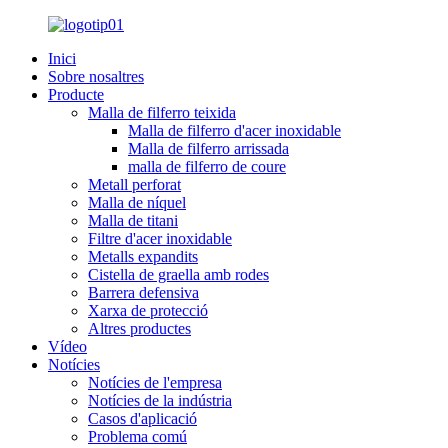
Inici
Sobre nosaltres
Producte
Malla de filferro teixida
Malla de filferro d'acer inoxidable
Malla de filferro arrissada
malla de filferro de coure
Metall perforat
Malla de níquel
Malla de titani
Filtre d'acer inoxidable
Metalls expandits
Cistella de graella amb rodes
Barrera defensiva
Xarxa de protecció
Altres productes
Vídeo
Notícies
Notícies de l'empresa
Notícies de la indústria
Casos d'aplicació
Problema comú