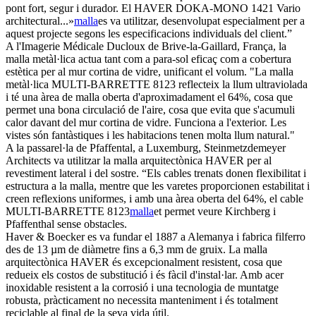
pont fort, segur i durador. El HAVER DOKA-MONO 1421 Vario
architectural...»
malla
es va utilitzar, desenvolupat especialment per a
aquest projecte segons les especificacions individuals del client.”
A l'Imagerie Médicale Ducloux de Brive-la-Gaillard, França, la
malla metàl·lica actua tant com a para-sol eficaç com a cobertura
estètica per al mur cortina de vidre, unificant el volum. "La malla
metàl·lica MULTI-BARRETTE 8123 reflecteix la llum ultraviolada
i té una àrea de malla oberta d'aproximadament el 64%, cosa que
permet una bona circulació de l'aire, cosa que evita que s'acumuli
calor davant del mur cortina de vidre. Funciona a l'exterior. Les
vistes són fantàstiques i les habitacions tenen molta llum natural."
A la passarel·la de Pfaffental, a Luxemburg, Steinmetzdemeyer
Architects va utilitzar la malla arquitectònica HAVER per al
revestiment lateral i del sostre. “Els cables trenats donen flexibilitat i
estructura a la malla, mentre que les varetes proporcionen estabilitat i
creen reflexions uniformes, i amb una àrea oberta del 64%, el cable
MULTI-BARRETTE 8123
malla
et permet veure Kirchberg i
Pfaffenthal sense obstacles.
Haver & Boecker es va fundar el 1887 a Alemanya i fabrica filferro
des de 13 µm de diàmetre fins a 6,3 mm de gruix. La malla
arquitectònica HAVER és excepcionalment resistent, cosa que
redueix els costos de substitució i és fàcil d'instal·lar. Amb acer
inoxidable resistent a la corrosió i una tecnologia de muntatge
robusta, pràcticament no necessita manteniment i és totalment
reciclable al final de la seva vida útil.