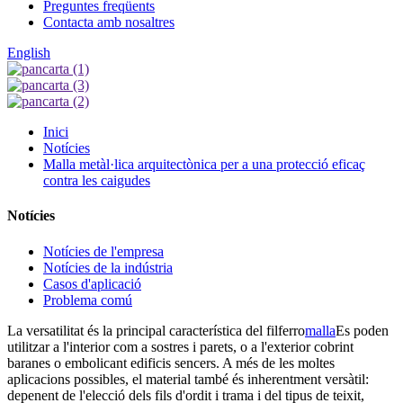
Preguntes freqüents
Contacta amb nosaltres
English
Inici
Notícies
Malla metàl·lica arquitectònica per a una protecció eficaç
contra les caigudes
Notícies
Notícies de l'empresa
Notícies de la indústria
Casos d'aplicació
Problema comú
La versatilitat és la principal característica del filferro
malla
Es poden
utilitzar a l'interior com a sostres i parets, o a l'exterior cobrint
baranes o embolicant edificis sencers. A més de les moltes
aplicacions possibles, el material també és inherentment versàtil:
depenent de l'elecció dels fils d'ordit i trama i del tipus de teixit,