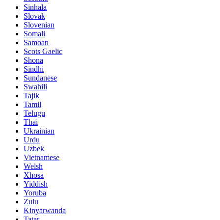
Sinhala
Slovak
Slovenian
Somali
Samoan
Scots Gaelic
Shona
Sindhi
Sundanese
Swahili
Tajik
Tamil
Telugu
Thai
Ukrainian
Urdu
Uzbek
Vietnamese
Welsh
Xhosa
Yiddish
Yoruba
Zulu
Kinyarwanda
Tatar