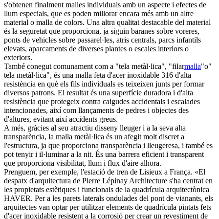
s'obtenen finalment malles individuals amb un aspecte i efectes de
llum especials, que es poden millorar encara més amb un altre
material o malla de colors. Una altra qualitat destacable del material
és la seguretat que proporciona, ja siguin baranes sobre voreres,
ponts de vehicles sobre passarel·les, atris centrals, parcs infantils
elevats, aparcaments de diverses plantes o escales interiors o
exteriors.
També conegut comunament com a "tela metàl·lica", "filar
malla
"o"
tela metàl·lica", és una malla feta d'acer inoxidable 316 d'alta
resistència en què els fils individuals es teixeixen junts per formar
diversos patrons. El resultat és una superfície duradora i d'alta
resistència que protegeix contra caigudes accidentals i escalades
intencionades, així com llançaments de pedres i objectes des
d'altures, evitant així accidents greus.
A més, gràcies al seu atractiu disseny lleuger i a la seva alta
transparència, la malla metàl·lica és un afegit molt discret a
l'estructura, ja que proporciona transparència i lleugeresa, i també es
pot tenyir i il·luminar a la nit. És una barrera eficient i transparent
que proporciona visibilitat, llum i flux d'aire alhora.
Prenguem, per exemple, l'estació de tren de Lisieux a França. «El
despatx d'arquitectura de Pierre Lépinay Architecture s'ha centrat en
les propietats estètiques i funcionals de la quadrícula arquitectònica
HAVER. Per a les parets laterals ondulades del pont de vianants, els
arquitectes van optar per utilitzar elements de quadrícula pintats fets
d'acer inoxidable resistent a la corrosió per crear un revestiment de