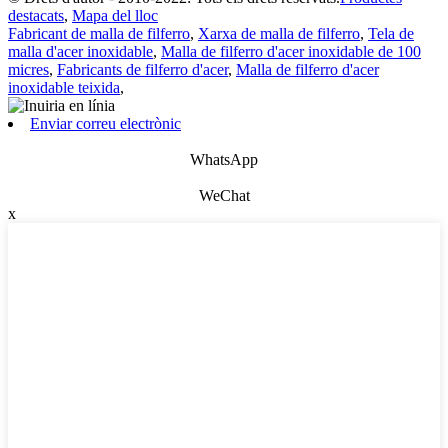
destacats
,
Mapa del lloc
Fabricant de malla de filferro
,
Xarxa de malla de filferro
,
Tela de
malla d'acer inoxidable
,
Malla de filferro d'acer inoxidable de 100
micres
,
Fabricants de filferro d'acer
,
Malla de filferro d'acer
inoxidable teixida
,
Enviar correu electrònic
WhatsApp
WeChat
x