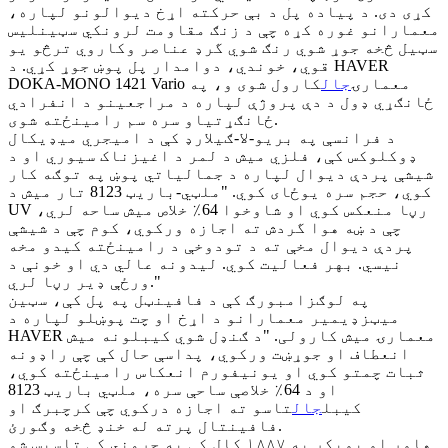
کړی دی. د پیاده پل د بې حرکته اړخ دیوالونو لپاره،
معمارانو غوره کړه چې د زنګ مقاومت لرونکي سټینلیس
سټیل څخه جوړ شوي رنګ شوي گرډ عناصر وکاروي ترڅو یو
قوي، خوندي، دوامدار پل پوښ جوړ کړي. د HAVER
DOKA-MONO 1421 Vario معمارۍ
جال
کارول شوی و، په
ځانګړي ډول د دې پروژې لپاره د مراجعینو د انفرادي
ځانګړتیاو سره سم رامینځته شوی.
د فرانسې په بریو-لا-ګیلارډ کې د امیجري میډیکال
ډوکلوکس کې، فلزي میش د لمر د اغیزناک سیوري او د
شیشې پردې دیوال لپاره د جمالیاتي پوښ په توګه کار
کوي، حجم سره یوځای کوي. "ملټي-باریټ 8123 تار میش د
UV رڼا منعکس کوي او شاوخوا 64٪ خلاص میش ساحه لري،
چې د ښه هوا گردش ته اجازه ورکوي، کوم چې د شیشې
پردې دیوال مخې ته د تودوخې د رامینځته کیدو مخه
نیسي. بهر فعالیت کوي. لیدونه عالي دي او خونې د
ورځې ډیر رڼا لري."
په لوګزامبورګ کې د فافینټل په پل کې، سټین
میټزډیمیر معمارانو د اړخ او چت پوښلو لپاره د
HAVER معمارۍ میش کارولی. "د ګنډل شوي کیبلونه میش
انعطاف او جوړښت ورکوي، پداسې حال کې چې راډونه
ثبات چمتو کوي او یونیفورم انعکاس رامینځته کوي،
او د 64٪ خلاصې ساحې سره، ملټي باریټ 8123
کیبل
جال
تاسو ته اجازه درکوي چې کرچبرګ او
فافینتال پرته له خنډ څخه وګورئ.
هاور او بویکر په ۱۸۸۷ کال کې په جرمني کې تاسیس شو