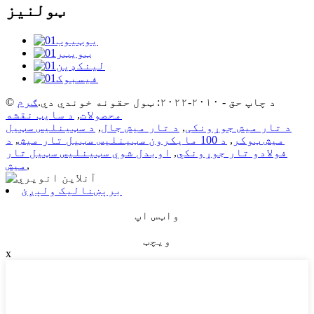
ټولنیز
© د چاپ حق - ۲۰۱۰-۲۰۲۲: ټول حقونه خوندي دي.
ګرم
محصولات
,
د سایټ نقشه
د تار میش جوړونکی
,
د تار میش جال
,
د سټینلیس سټیل
میش ټوکر
,
د 100 مایکرون سټینلیس سټیل تار میش
,
د
فولادو تار جوړونکي
,
اوبدل شوي سټینلیس سټیل تار
,
میش
برېښنالیک ولېږئ
واټس اپ
ویچټ
x