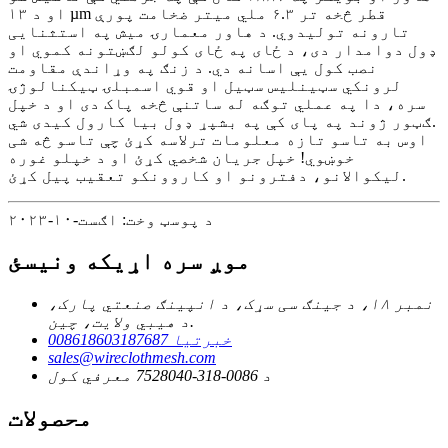
او د ۱۳ µm قطر څخه تر ۶.۳ ملي میتر ضخامت پورې
تارونه تولیدوي. د هاور معمارۍ میش په استثنایی
ډول دوامدار دی، د ځای په ځای کولو لګښتونه کموي او
نصب کول یې اسانه دي. د زنګ په وړاندې مقاومت
لرونکي سټینلیس سټیل او قوي اسمبلۍ ټیکنالوژۍ
سره، دا په عملي توګه له ساتنې څخه پاک دی او د خپل
ګټور ژوند په پای کې په بشپړ ډول بیا کارول کیدی شي.
اوس به تاسو تازه معلومات ترلاسه کړئ چې تاسو څه شی
خوښوي! خپل جریان شخصي کړئ او د خپلو غوره
لیکوالانو، دفترونو او کاروونکو تعقیب پیل کړئ.
د پوسټ وخت: اګست-۱۰-۲۰۲۳
موږ سره اړیکه ونیسئ
نمبر ۱۸، د جینګ سی سړک، د انپینګ صنعتي پارک،
د هیبي ولایت، چین.
008618603187687 خبرتیا
sales@wireclothmesh.com
د 0086-318-7528040 معرفي کول
محصولات