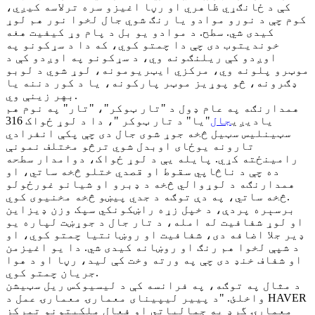
کې د ځانګړي ظاهري او رڼا اغیزو سره ترلاسه کیږي،
کوم چې د نورو موادو یا رنګ شوي جال لخوا نور هم لوړ
کیدی شي. سطح. د موادو یو بل د پام وړ کیفیت هغه
خوندیتوب دی چې دا چمتو کوي، که دا د سړکونو په
اوږدو کې ریلنګونه وي، د سړکونو په اوږدو کې د
موټرو پلونه وي، مرکزي ایټریومونه، لوړ شوي د لوبو
ډګرونه، څو پوړیز موټر پارکونه، یا د کور دننه یا
بهر زینې وي.
همدارنګه په عام ډول د "تار ټوکر"، "تار" په نوم هم
یادیږي
جال
"یا" د تار ټوکر "، دا د لوړ ځواک 316
سټینلیس سټیل څخه جوړ شوی جال دی چې پکې انفرادي
تارونه یوځای اوبدل شوي ترڅو مختلف نمونې
رامینځته کړي. پایله یې د لوړ ځواک، دوامدار سطحه
ده چې د ناڅاپي سقوط او قصدي ختلو څخه ساتي، او
همدارنګه د لوړوالي څخه د ډبرو او شیانو غورځولو
څخه ساتي، په دې توګه د جدي پیښو څخه مخنیوی کوي.
برسېره پردې، د خپل زړه راښکونکي سپک وزن ډیزاین
او لوړ شفافیت له امله، د تار جال د جوړښت لپاره یو
ډیر جلا اضافه دی، شفافیت او روښانتیا چمتو کوي، او
د شپې لخوا هم رنګ او روښانه کیدی شي. دا یو اغیزمن
او شفاف خنډ دی چې په ورته وخت کې لید، رڼا او د هوا
جریان چمتو کوي.
د مثال په توګه، په فرانسه کې د لیسیوکس ریل سټیشن
واخلئ. "د پییر لیپینای معمارۍ معمارۍ عمل د HAVER
معمارۍ گرډ په جمالیاتي او فعال ملکیتونو تمرکز