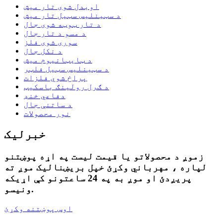
اوبدل شوی تار میش
د سټینلیس سټیل تار میش
د تار ټوټه شوی جال
د مسو د تار جال
سوری شوی فلز
د نکل جال
د ټایټانیوم میش
د سټینلیس سټیل فلټر
پراخ شوي فلزات
د ګرل رولینګ باسکیټ
دفاعي خنډ
د ساتنې جال
نور محصولات
خبرلیک
زموږ د محصولاتو یا قیمت لیست په اړه پوښتنو
لپاره ، مهرباني وکړئ خپل بریښنالیک موږ ته
پریږدئ او موږ به په 24 ساعتونو کې اړیکه
ونیسو.
اوس پوښتنه وکړئ