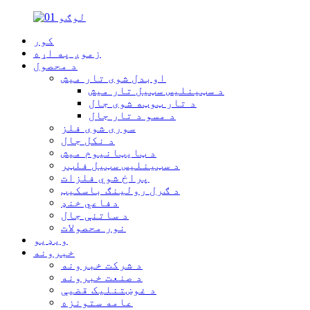
کور
زموږ په اړه
د محصول
اوبدل شوی تار میش
د سټینلیس سټیل تار میش
د تار ټوټه شوی جال
د مسو د تار جال
سوری شوی فلز
د نکل جال
د ټایټانیوم میش
د سټینلیس سټیل فلټر
پراخ شوي فلزات
د ګرل رولینګ باسکیټ
دفاعي خنډ
د ساتنې جال
نور محصولات
ویډیو
خبرونه
د شرکت خبرونه
د صنعت خبرونه
د غوښتنلیک قضیې
عامه ستونزه