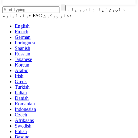
د لټون لپاره انټر یا د
تړلو لپاره ESC فشار ورکړئ
English
French
German
Portuguese
Spanish
Russian
Japanese
Korean
Arabic
Irish
Greek
Turkish
Italian
Danish
Romanian
Indonesian
Czech
Afrikaans
Swedish
Polish
Basque