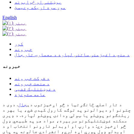
پوښتنې او ځوابونه
موږ سره اړیکه ونیسئ
English
کور
خبرونه
د مني د اغیزمنې ساتنې لپاره د معمارۍ تار جال
خبرونه
د شرکت خبرونه
د صنعت خبرونه
د غوښتنلیک قضیې
عامه ستونزه
د تار اصلي ځانګړتیا د څو اړخیزتوب دی
جال
. دوی د
چتونو او دیوالونو په توګه کارول کیدی شي، یا بهر د
ریلنګونو پوښلو یا ټولې ودانۍ پوښلو لپاره. د ډیری
ممکنه غوښتنلیکونو سربیره، مواد هم په طبیعي ډول
څو اړخیز دي: د وارپ او اوبدلو تارونو انتخاب او د
اوبدلو ډول پورې اړه لري، انفرادي جالونه په پای