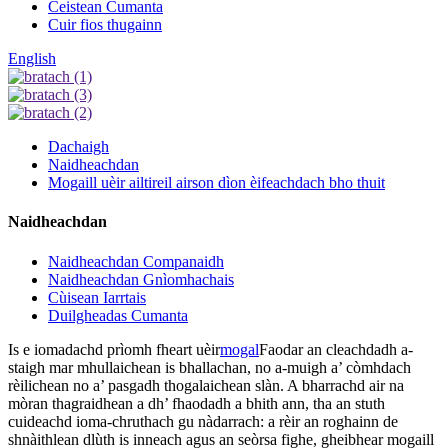
Ceistean Cumanta
Cuir fios thugainn
English
Dachaigh
Naidheachdan
Mogaill uèir ailtireil airson dìon èifeachdach bho thuit
Naidheachdan
Naidheachdan Companaidh
Naidheachdan Gnìomhachais
Cùisean Iarrtais
Duilgheadas Cumanta
Is e iomadachd prìomh fheart uèir
mogal
Faodar an cleachdadh a-
staigh mar mhullaichean is bhallachan, no a-muigh a’ còmhdach
rèilichean no a’ pasgadh thogalaichean slàn. A bharrachd air na
mòran thagraidhean a dh’ fhaodadh a bhith ann, tha an stuth
cuideachd ioma-chruthach gu nàdarrach: a rèir an roghainn de
shnàithlean dlùth is inneach agus an seòrsa fighe, gheibhear mogaill