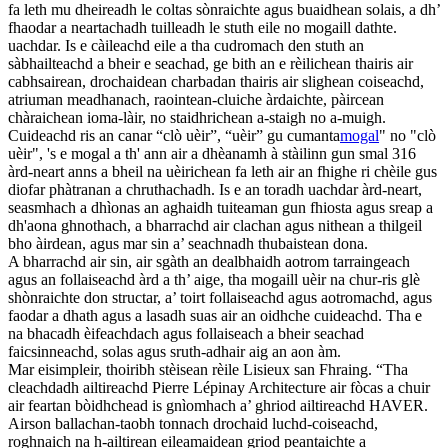
fa leth mu dheireadh le coltas sònraichte agus buaidhean solais, a dh’
fhaodar a neartachadh tuilleadh le stuth eile no mogaill dathte.
uachdar. Is e càileachd eile a tha cudromach den stuth an
sàbhailteachd a bheir e seachad, ge bith an e rèilichean thairis air
cabhsairean, drochaidean charbadan thairis air slighean coiseachd,
atriuman meadhanach, raointean-cluiche àrdaichte, pàircean
chàraichean ioma-làir, no staidhrichean a-staigh no a-muigh.
Cuideachd ris an canar “clò uèir”, “uèir” gu cumanta
mogal
" no "clò
uèir", 's e mogal a th' ann air a dhèanamh à stàilinn gun smal 316
àrd-neart anns a bheil na uèirichean fa leth air an fhighe ri chèile gus
diofar phàtranan a chruthachadh. Is e an toradh uachdar àrd-neart,
seasmhach a dhìonas an aghaidh tuiteaman gun fhiosta agus sreap a
dh'aona ghnothach, a bharrachd air clachan agus nithean a thilgeil
bho àirdean, agus mar sin a’ seachnadh thubaistean dona.
A bharrachd air sin, air sgàth an dealbhaidh aotrom tarraingeach
agus an follaiseachd àrd a th’ aige, tha mogaill uèir na chur-ris glè
shònraichte don structar, a’ toirt follaiseachd agus aotromachd, agus
faodar a dhath agus a lasadh suas air an oidhche cuideachd. Tha e
na bhacadh èifeachdach agus follaiseach a bheir seachad
faicsinneachd, solas agus sruth-adhair aig an aon àm.
Mar eisimpleir, thoiribh stèisean rèile Lisieux san Fhraing. “Tha
cleachdadh ailtireachd Pierre Lépinay Architecture air fòcas a chuir
air feartan bòidhchead is gnìomhach a’ ghriod ailtireachd HAVER.
Airson ballachan-taobh tonnach drochaid luchd-coiseachd,
roghnaich na h-ailtirean eileamaidean griod peantaichte a