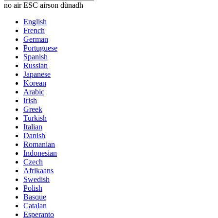
no air ESC airson dùnadh
English
French
German
Portuguese
Spanish
Russian
Japanese
Korean
Arabic
Irish
Greek
Turkish
Italian
Danish
Romanian
Indonesian
Czech
Afrikaans
Swedish
Polish
Basque
Catalan
Esperanto