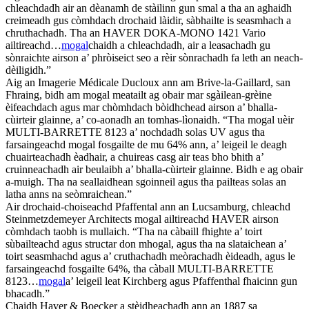
chleachdadh air an dèanamh de stàilinn gun smal a tha an aghaidh
creimeadh gus còmhdach drochaid làidir, sàbhailte is seasmhach a
chruthachadh. Tha an HAVER DOKA-MONO 1421 Vario
ailtireachd…
mogal
chaidh a chleachdadh, air a leasachadh gu
sònraichte airson a’ phròiseict seo a rèir sònrachadh fa leth an neach-
dèiligidh.”
Aig an Imagerie Médicale Ducloux ann am Brive-la-Gaillard, san
Fhraing, bidh am mogal meatailt ag obair mar sgàilean-grèine
èifeachdach agus mar chòmhdach bòidhchead airson a’ bhalla-
cùirteir glainne, a’ co-aonadh an tomhas-lìonaidh. “Tha mogal uèir
MULTI-BARRETTE 8123 a’ nochdadh solas UV agus tha
farsaingeachd mogal fosgailte de mu 64% ann, a’ leigeil le deagh
chuairteachadh èadhair, a chuireas casg air teas bho bhith a’
cruinneachadh air beulaibh a’ bhalla-cùirteir glainne. Bidh e ag obair
a-muigh. Tha na seallaidhean sgoinneil agus tha pailteas solas an
latha anns na seòmraichean.”
Air drochaid-choiseachd Pfaffental ann an Lucsamburg, chleachd
Steinmetzdemeyer Architects mogal ailtireachd HAVER airson
còmhdach taobh is mullaich. “Tha na càbaill fhighte a’ toirt
sùbailteachd agus structar don mhogal, agus tha na slataichean a’
toirt seasmhachd agus a’ cruthachadh meòrachadh èideadh, agus le
farsaingeachd fosgailte 64%, tha càball MULTI-BARRETTE
8123…
mogal
a’ leigeil leat Kirchberg agus Pfaffenthal fhaicinn gun
bhacadh.”
Chaidh Haver & Boecker a stèidheachadh ann an 1887 sa