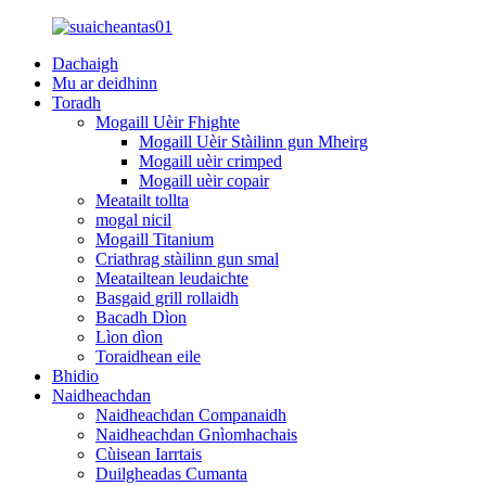
Dachaigh
Mu ar deidhinn
Toradh
Mogaill Uèir Fhighte
Mogaill Uèir Stàilinn gun Mheirg
Mogaill uèir crimped
Mogaill uèir copair
Meatailt tollta
mogal nicil
Mogaill Titanium
Criathrag stàilinn gun smal
Meatailtean leudaichte
Basgaid grill rollaidh
Bacadh Dìon
Lìon dìon
Toraidhean eile
Bhidio
Naidheachdan
Naidheachdan Companaidh
Naidheachdan Gnìomhachais
Cùisean Iarrtais
Duilgheadas Cumanta