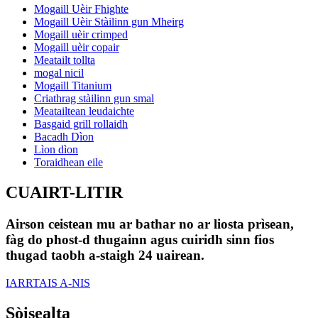
Mogaill Uèir Fhighte
Mogaill Uèir Stàilinn gun Mheirg
Mogaill uèir crimped
Mogaill uèir copair
Meatailt tollta
mogal nicil
Mogaill Titanium
Criathrag stàilinn gun smal
Meatailtean leudaichte
Basgaid grill rollaidh
Bacadh Dìon
Lìon dìon
Toraidhean eile
CUAIRT-LITIR
Airson ceistean mu ar bathar no ar liosta prìsean,
fàg do phost-d thugainn agus cuiridh sinn fios
thugad taobh a-staigh 24 uairean.
IARRTAIS A-NIS
Sòisealta