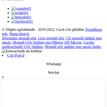
© Dlighe-sgrìobhaidh - 2010-2022: Gach còir glèidhte.
Toraidhean
teth
,
Mapa-làraich
Dèanadair mogaill uèir
,
Lìon mogaill uèir
,
Clò mogaill stàilinn gun
staoin
,
Mogaill Uèir Stàilinn gun Mheirg 100 Micron
,
Luchd-
saothrachaidh Uèir Stàilinn
,
Mogaill uèir stàilinn gun staoin fighte
,
Cuir Post-d
Whatsapp
Wechat
x