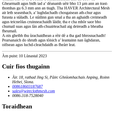
Ghearmailt agus bidh iad a’ dèanamh uèir bho 13 µm ann an trast-
thomhas gu 6.3 mm ann an tiugh. Tha HAVER Architectural Mesh
air leth seasmhach, a’ lughdachadh chosgaisean ath-chur agus
furasta a stàladh. Le stàilinn gun smal a tha an aghaidh creimeadh
agus teicneòlas cruinneachaidh làidir, tha e cha mhòr saor bho
chumail suas agus làn ath-chuairteachail aig deireadh a bheatha
fheumail.
A-nis gheibh thu ùrachaidhean a rèir dè a tha gad bhrosnachadh!
Pearsanaich do shruth agus tòisich a’ leantainn nan ùghdaran,
oifisean agus luchd-cleachdaidh as fheàrr leat.
Àm puist: 10 Lùnastal 2023
Cuir fios thugainn
Àir. 18, rathad Jing Si, Pàirc Ghnìomhachais Anping, Roinn
Hebei, Sìona.
008618603187687
sales@wireclothmesh.com
0086-318-7528040
Toraidhean